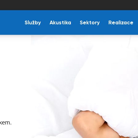
Služby
Akustika
Sektory
Realizace
op
ete
ch
?
akupujte
 na trhu.
ukem.