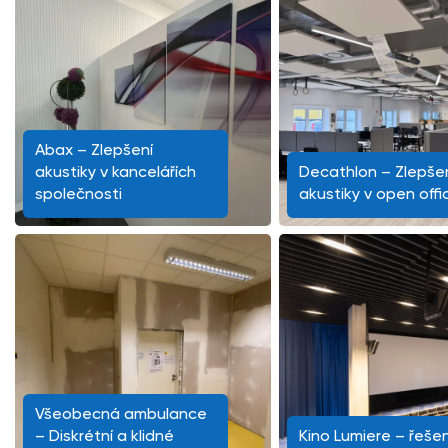
Abax – Zlepšení
akustiky v kancelářích
Decathlon – Zlepše
společnosti
akustiky v open offi
Všeobecná ambulance
– Diskrétní a klidné
Kino Lumiere – řešen