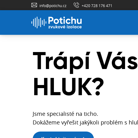
info@potichu.cz
+420 728 176 471
Trápí Vás
Tisíce
Náš esh
Projektuj
HLUK?
úspěšný
podlahu
Online obchod se stovkami materiálů. N
bezpečně, jednoduše a pohodlně.
projektů
Jedinečná nabídka.
Jsme specialisté na ticho.
Nejtenčí a nejúčinnější kročejové izolace
Dokážeme vyřešit jakýkoli problém s hl
Otvoriť eshop
Skvělá kročejová izolace