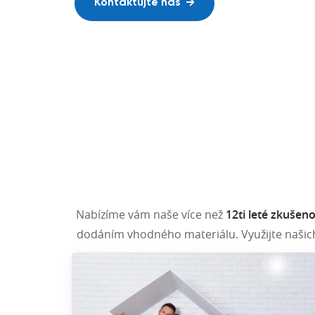
Realizace v Česku i na Slovensku.
Kontaktujte nás
Naše realizace
Nabízíme vám naše více než
12ti leté zkušeno
dodáním vhodného materiálu. Využijte naši