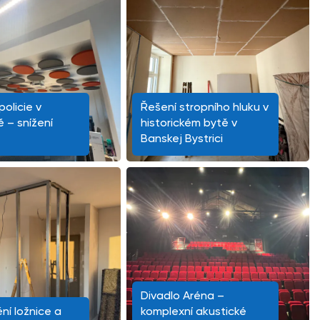
olicie v
Řešení stropního hluku v
ě – snížení
historickém bytě v
Banskej Bystrici
Divadlo Aréna –
ní ložnice a
komplexní akustické