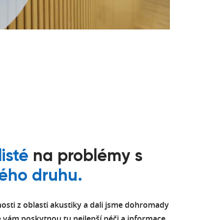
listé
na problémy s
ého druhu.
ti z oblasti akustiky a dali jsme dohromady
že vám poskytnou tu nejlepší péči a informace,