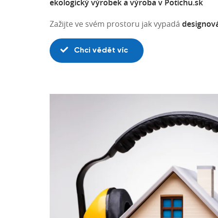
ekologický výrobek a výroba v Potichu.sk
Zažijte ve svém prostoru jak vypadá
designov
Chci vědět víc