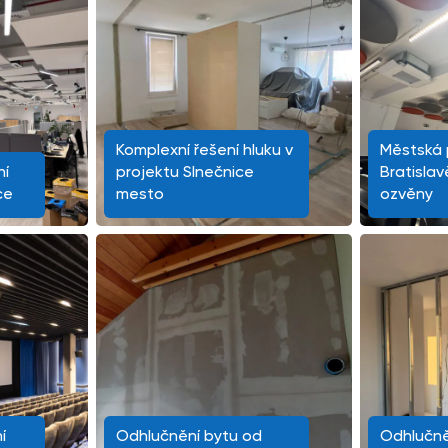
Komplexní řešení hluku v
Městská p
ní
projektu Slnečnice
Bratislav
ce
mesto
ozvěny
í
Odhlučnění bytu od
Odhlučně