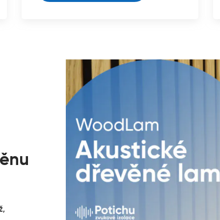
těnu
ž,