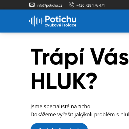
info@potichu.cz
+420 728 176 471
Trápí Vás
Tisíce
Náš esh
Projektuj
HLUK?
úspěšný
podlahu
Online obchod se stovkami materiálů. N
bezpečně, jednoduše a pohodlně.
projektů
Jedinečná nabídka.
Jsme specialisté na ticho.
Nejtenčí a nejúčinnější kročejové izolace
Dokážeme vyřešit jakýkoli problém s hl
Otvoriť eshop
Skvělá kročejová izolace