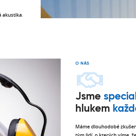
á
akustika
.
O NÁS
Jsme
specia
hlukem
každ
Máme dlouhodobé zkušenos
tým lidí, o kterých víme, 