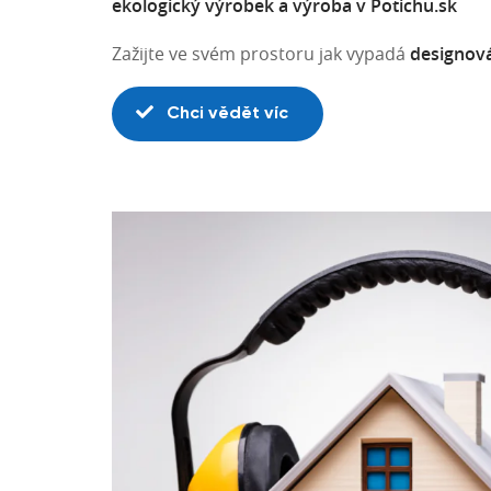
ekologický výrobek a výroba v Potichu.sk
Zažijte ve svém prostoru jak vypadá
designov
Chci vědět víc