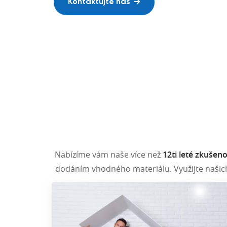
Realizace v Česku i na Slovensku.
Kontaktujte nás
Naše realizace
Nabízíme vám naše více než
12ti leté zkušeno
dodáním vhodného materiálu. Využijte naši