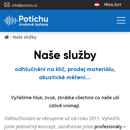
PŘIHLÁSIT
info@potichu.cz
/
Naše služby
Naše služby
odhlučnění na klíč, prodej materiálu,
akustické měření....
Vyřešíme hluk, zvuk, zkrátka všechno co naše uši
citlivě vnímají.
Odhlučňování se věnujeme už od roku 2011. Vytvořili
jsme jedinečný koncept, zaměstnali jsme
profesionály –