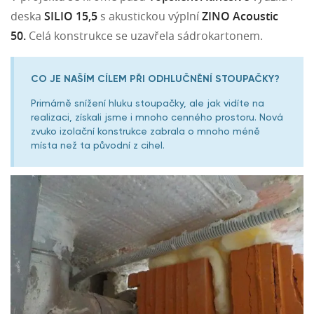
deska
SILIO 15,5
s akustickou výplní
ZINO Acoustic
50.
Celá konstrukce se uzavřela sádrokartonem.
CO JE NAŠÍM CÍLEM PŘI ODHLUČNĚNÍ STOUPAČKY?
Primárně snížení hluku stoupačky, ale jak vidíte na
realizaci, získali jsme i mnoho cenného prostoru. Nová
zvuko izolační konstrukce zabrala o mnoho méně
místa než ta původní z cihel.​