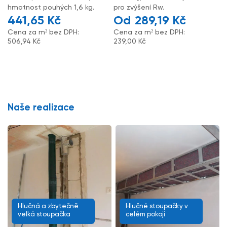
hmotnost pouhých 1,6 kg.
pro zvýšení Rw.
441,65
Kč
289,19
Kč
Cena za m² bez DPH:
Cena za m² bez DPH:
506,94
Kč
239,00
Kč
Naše realizace
Hlučná a zbytečně
Hlučné stoupačky v
velká stoupačka
celém pokoji