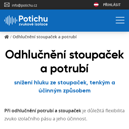
PŘIHLÁSIT
info@potichu.cz
/
Odhlučnění stoupaček a potrubí
Odhlučnění stoupaček
a potrubí
snížení hluku ze stoupaček, tenkým a
účinným způsobem
Při odhlučnění potrubí a stoupaček
je důležitá flexibilita
zvuko izolačního pásu a jeho účinnost.