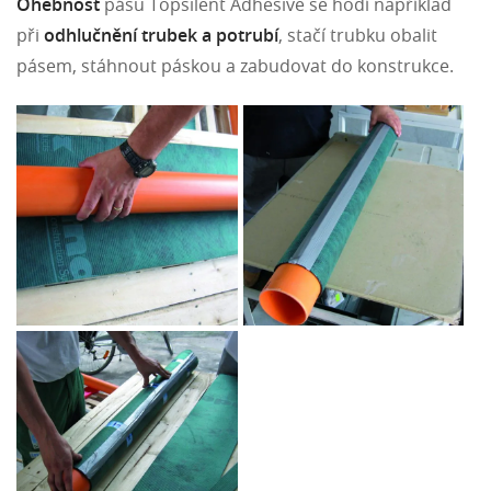
Ohebnost
pásu Topsilent Adhesive se hodí například
při
odhlučnění trubek a potrubí
, stačí trubku obalit
pásem, stáhnout páskou a zabudovat do konstrukce.