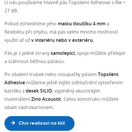
U nás používáme hlavně pás Topsilent Adhesive s Rw =
27 dB.
Pokud zohledníme jeho
malou tloušťku 4 mm
a
flexibilitu při ohybu, má pás velmi mnoho možností
využití ať už
v interiéru nebo v exteriéru.
Pás je z jedné strany
samolepící,
spoje můžete přelepit
a stáhnout běžnou páskou.
Po obalení trubek nebo stoupačky pásem
Topsilent
Adhesive
můžeme ještě zvýšit odhlučnění vytvořením
kastlíku z
desek SILIO
, vyplněný akustickým
materiálem
Zino Acoustic
. Celou konstrukci můžete
obalit sádrokartonem.
Chci realizaci na klíč