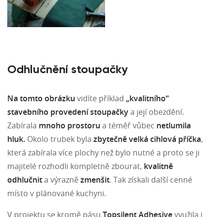
Odhlučnění stoupačky
Na tomto obrázku
vidíte příklad
„kvalitního“
stavebního provedení stoupačky
a její obezdění.
Zabírala
mnoho prostoru
a téměř vůbec
netlumila
hluk.
Okolo trubek byla
zbytečně velká cihlová příčka
,
která zabírala více plochy než bylo nutné a proto se ji
majitelé rozhodli kompletně zbourat,
kvalitně
odhlučnit
a výrazně
zmenšit
. Tak získali další cenné
místo v plánované kuchyni.
V projektu se kromě pásu
Topsilent Adhesive
využila i