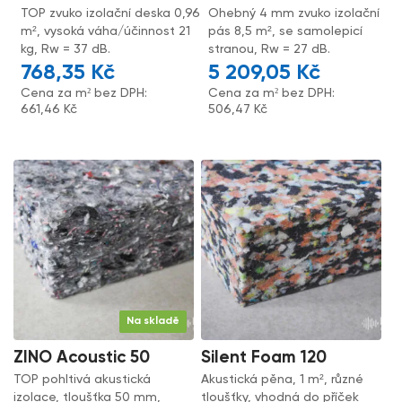
TOP zvuko izolační deska 0,96
Ohebný 4 mm zvuko izolační
m², vysoká váha/účinnost 21
pás 8,5 m², se samolepicí
kg, Rw = 37 dB.
stranou, Rw = 27 dB.
768,35
Kč
5 209,05
Kč
Cena za m² bez DPH:
Cena za m² bez DPH:
661,46
Kč
506,47
Kč
Na skladě
ZINO Acoustic 50
Silent Foam 120
TOP pohltivá akustická
Akustická pěna, 1 m², různé
izolace, tloušťka 50 mm,
tloušťky, vhodná do příček