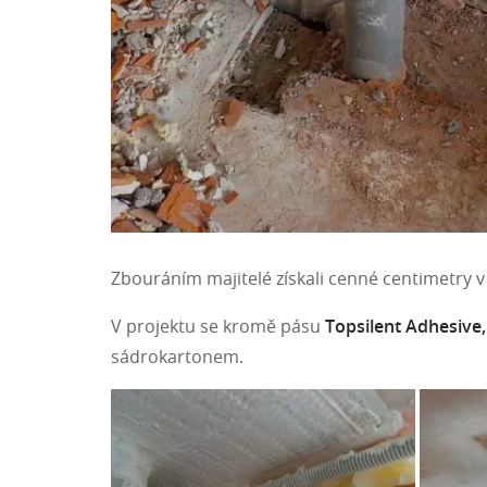
Zbouráním majitelé získali cenné centimetry 
V projektu se kromě pásu
Topsilent Adhesive
sádrokartonem.