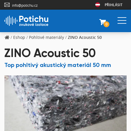
PŘIHLÁSIT
info@potichu.cz
0
/
Eshop
/
Pohltivé materiály
/
ZINO Acoustic 50
ZINO Acoustic 50
Top pohltivý akustický materiál 50 mm