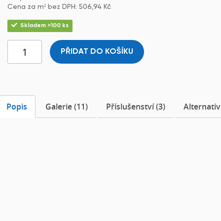
Cena za m² bez DPH:
506,94
Kč
Skladem >100 ks
PŘIDAT DO KOŠÍKU
Popis
Galerie (11)
Příslušenství (3)
Alternativ
Popis
ZINO Acoustic
byl vyvinut naší společností. Skládá se z
recyklovaných materiálů a textilního vlákna, přičemž
neobsahuje minerální vatu. Jde o nejlepší akustický