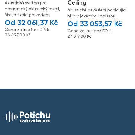
Ceiling
Akustická svítilna pro
dramatický akustický rozdíl,
Akustické osvětlení pohlcující
široká škála provedení.
hluk v jakémkoli prostoru.
32 061,37
Kč
33 053,57
Kč
Cena za kus bez DPH:
Cena za kus bez DPH:
26 497,00
Kč
27 317,00
Kč