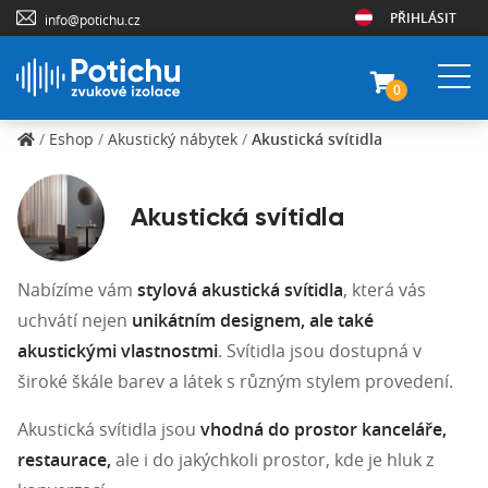
PŘIHLÁSIT
info@potichu.cz
0
/
Eshop
/
Akustický nábytek
/
Akustická svítidla
Akustická svítidla
Nabízíme vám
stylová akustická svítidla
, která vás
uchvátí nejen
unikátním designem, ale také
akustickými vlastnostmi
. Svítidla jsou dostupná v
široké škále barev a látek s různým stylem provedení.
Akustická svítidla jsou
vhodná do prostor kanceláře,
restaurace,
ale i do jakýchkoli prostor, kde je hluk z