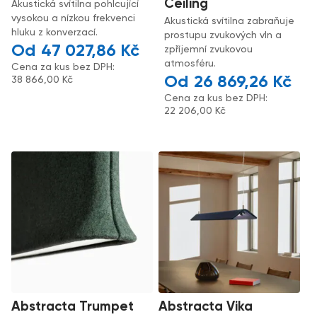
Ceiling
Akustická svítilna pohlcující
vysokou a nízkou frekvenci
Akustická svítilna zabraňuje
hluku z konverzací.
prostupu zvukových vln a
47 027,86
Kč
zpříjemní zvukovou
atmosféru.
Cena za kus bez DPH:
26 869,26
Kč
38 866,00
Kč
Cena za kus bez DPH:
22 206,00
Kč
Abstracta Trumpet
Abstracta Vika