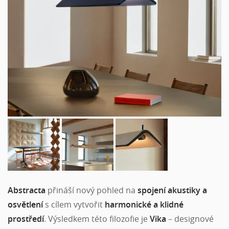
Abstracta
přináší nový pohled na
spojení akustiky a
osvětlení
s cílem vytvořit
harmonické a klidné
prostředí
. Výsledkem této filozofie je
Vika
– designové