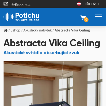
PŘIHLÁSIT
info@potichu.cz
0
/
Eshop
/
Akustický nábytek
/
Abstracta Vika Ceiling
Abstracta Vika Ceiling
Akustické svítidlo absorbující zvuk