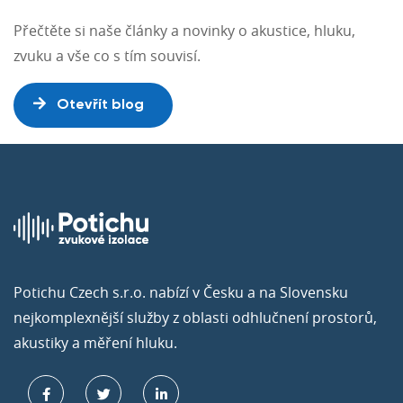
Přečtěte si naše články a novinky o akustice, hluku,
zvuku a vše co s tím souvisí.
Otevřít blog
Potichu Czech s.r.o. nabízí v Česku a na Slovensku
nejkomplexnější služby z oblasti odhlučnení prostorů,
akustiky a měření hluku.