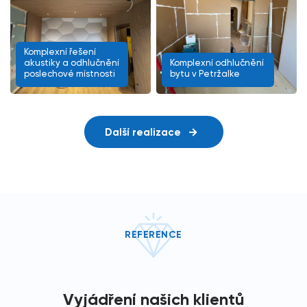
Komplexní řešení
akustiky a odhlučnění
Komplexní odhlučnění
poslechové místnosti
bytu v Petržalke
Další realizace
REFERENCE
Vyjádření našich klientů