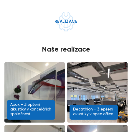
REALIZACE
Naše realizace
Abax – Zlepšení
akustiky v kancelářích
Decathlon – Zlepšení
společnosti
akustiky v open office