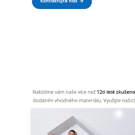
Realizace v Česku i na Slovensku.
Kontaktujte nás
Naše realizace
Nabízíme vám naše více než
12ti leté zkušeno
dodáním vhodného materiálu. Využijte naši