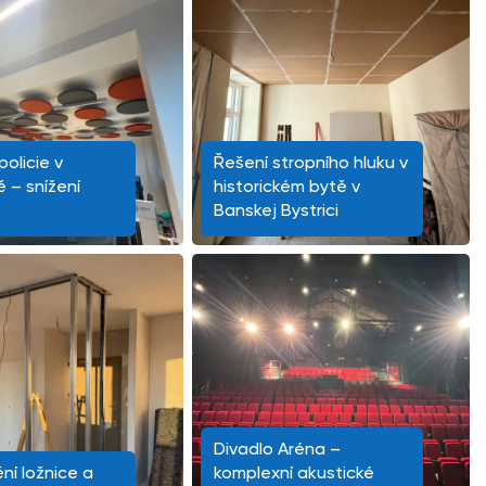
olicie v
Řešení stropního hluku v
ě – snížení
historickém bytě v
Banskej Bystrici
Divadlo Aréna –
ní ložnice a
komplexní akustické