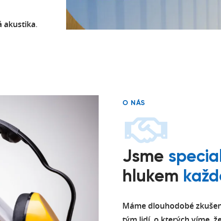
á
akustika
.
O NÁS
Jsme
specia
hlukem
každ
Máme dlouhodobé zkušenos
tým lidí, o kterých víme, 