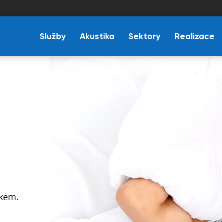
Služby
Akustika
Sektory
Realizace
op
ete
ch
?
akupujte
 na trhu.
ukem.