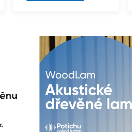
těnu
ž,