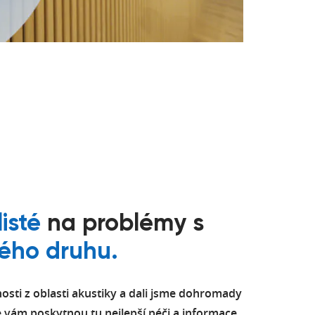
listé
na problémy s
ého druhu.
ti z oblasti akustiky a dali jsme dohromady
že vám poskytnou tu nejlepší péči a informace,