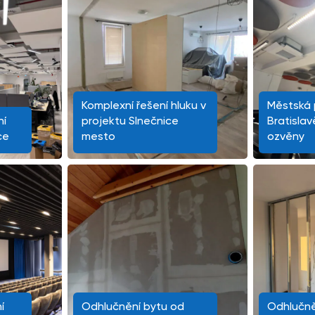
Komplexní řešení hluku v
Městská p
ní
projektu Slnečnice
Bratislav
ce
mesto
ozvěny
í
Odhlučnění bytu od
Odhlučně