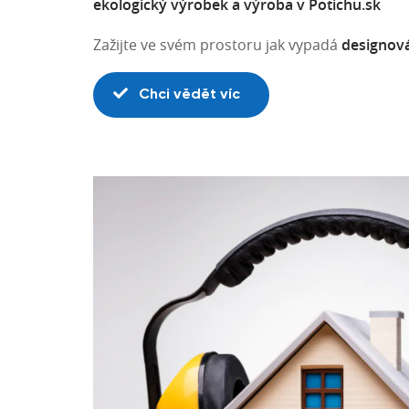
ekologický výrobek a výroba v Potichu.sk
Zažijte ve svém prostoru jak vypadá
designov
Chci vědět víc