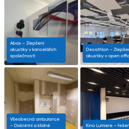
Abax – Zlepšení
akustiky v kancelářích
Decathlon – Zlepše
společnosti
akustiky v open offi
Všeobecná ambulance
– Diskrétní a klidné
Kino Lumiere – řešen