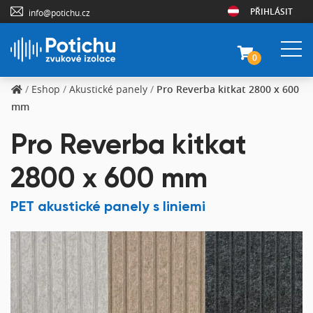
PŘIHLÁSIT
info@potichu.cz
0
/
Eshop
/
Akustické panely
/
Pro Reverba kitkat 2800 x 600
mm
Pro Reverba kitkat
2800 x 600 mm
PET akustické panely s liniemi