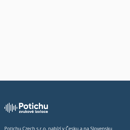
Abax – Zlepšení
akustiky v kancelářích
společnosti
Potichu Czech s.r.o. nabízí v Česku a na Slovensku