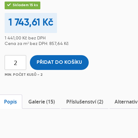
Skladem 15 ks
1 743,61
Kč
1 441,00
Kč
bez DPH
Cena za m² bez DPH:
857,64
Kč
PŘIDAT DO KOŠÍKU
MIN. POČET KUSŮ - 2
Popis
Galerie (15)
Příslušenství (2)
Alternativ
Popis