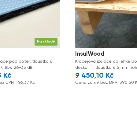
Na skladě
InsulWood
lace pod potěr, tloušťka 6
Kročejová izolace do lehké p
², ΔLw 26-35 dB.
deska,...), tloušťka 6,5 mm, ro
5
Kč
9 450,10
Kč
ez DPH:
146,37
Kč
Cena za m² bez DPH:
390,50