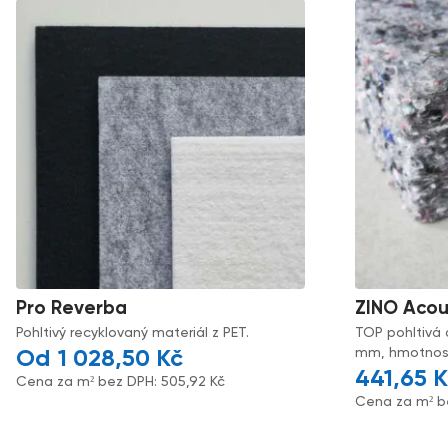
Pro Reverba
ZINO Acou
Pohltivý recyklovaný materiál z PET.
TOP pohltivá 
mm, hmotnost
1 028,50
Kč
441,65
K
Cena za m² bez DPH:
505,92
Kč
Cena za m² b