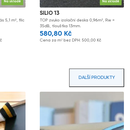
Na skladě
Na skladě
SILIO 13
 5,1 m², filc
TOP zvuko izolační deska 0,96m², Rw =
35dB, tloušťka 13mm.
580,80
Kč
č
Cena za m² bez DPH:
500,00
Kč
DALŠÍ PRODUKTY