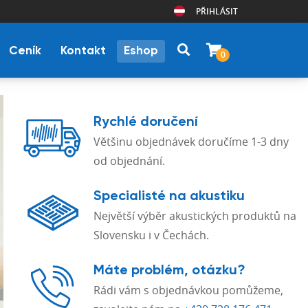
PŘIHLÁSIT
Ceník
Kontakt
Eshop
0
Rychlé doručení
Většinu objednávek doručíme 1-3 dny
od objednání.
Specialisté na akustiku
Největší výběr akustických produktů na
Slovensku i v Čechách.
Máte problém, otázku?
Rádi vám s objednávkou pomůžeme,