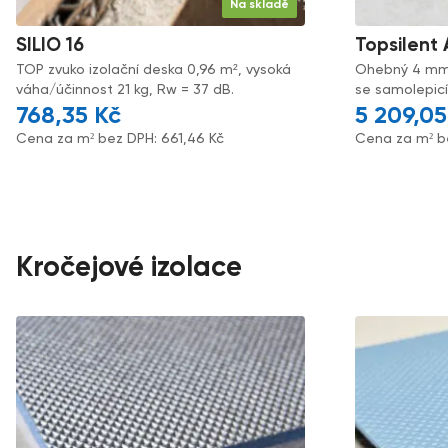
Na skladě
SILIO 16
Topsilent
TOP zvuko izolační deska 0,96 m², vysoká
Ohebný 4 mm z
váha/účinnost 21 kg, Rw = 37 dB.
se samolepicí
768,35
Kč
5 209,0
Cena za m² bez DPH:
661,46
Kč
Cena za m² b
Kročejové izolace