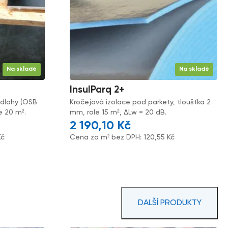
Na skladě
Na skladě
InsulParq 2+
odlahy (OSB
Kročejová izolace pod parkety, tloušťka 2
le 20 m².
mm, role 15 m², ΔLw = 20 dB.
2 190,10
Kč
Kč
Cena za m² bez DPH:
120,55
Kč
DALŠÍ PRODUKTY