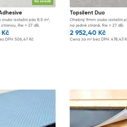
Na skladě
 Adhesive
Topsilent Duo
vuko izolační pás 8,5 m²,
Ohebný 9mm zvuko izolační pás
 stranou, Rw = 27 dB.
na jedné straně, Rw = 27 dB.
5
Kč
2 952,40
Kč
ez DPH:
506,47
Kč
Cena za m² bez DPH:
478,43
K