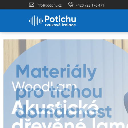
info@potichu.cz
+420 728 176 471