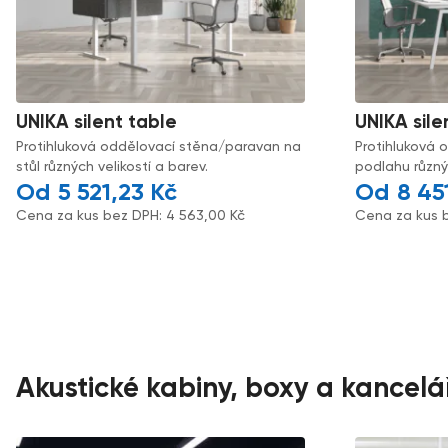
UNIKA silent table
UNIKA sile
Protihluková oddělovací stěna/paravan na
Protihluková 
stůl různých velikostí a barev.
podlahu různýc
5 521,23
Kč
8 45
Cena za kus bez DPH:
4 563,00
Kč
Cena za kus 
Akustické kabiny, boxy a kancelá