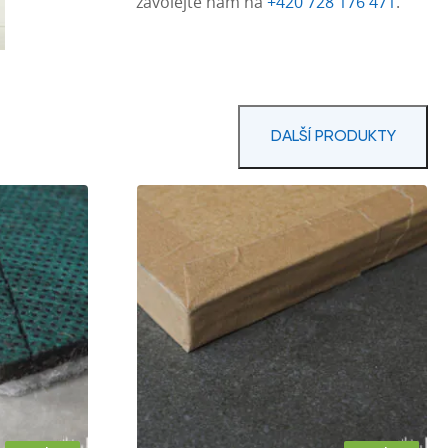
zavolejte nám na
+420 728 176 471
.
DALŠÍ PRODUKTY