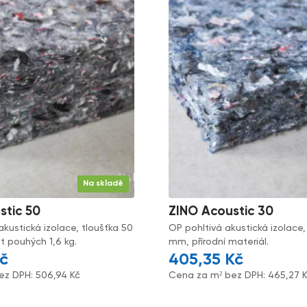
Na skladě
stic 50
ZINO Acoustic 30
akustická izolace, tloušťka 50
OP pohltivá akustická izolace,
 pouhých 1,6 kg.
mm, přírodní materiál.
č
405,35
Kč
ez DPH:
506,94
Kč
Cena za m² bez DPH:
465,27