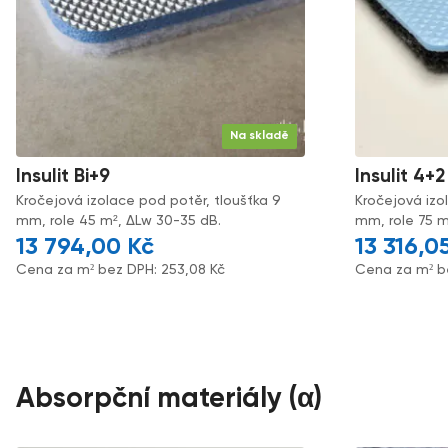
Na skladě
Insulit Bi+9
Insulit 4+2
Kročejová izolace pod potěr, tloušťka 9
Kročejová izo
mm, role 45 m², ΔLw 30-35 dB.
mm, role 75 m
13 794,00
Kč
13 316,0
Cena za m² bez DPH:
253,08
Kč
Cena za m² b
Absorpční materiály (α)