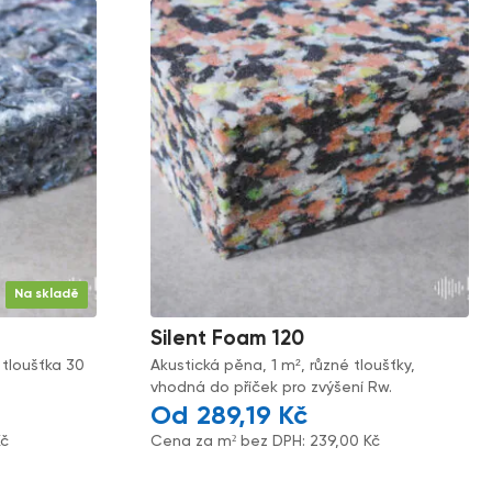
Na skladě
Silent Foam 120
 tloušťka 30
Akustická pěna, 1 m², různé tloušťky,
vhodná do příček pro zvýšení Rw.
289,19
Kč
Kč
Cena za m² bez DPH:
239,00
Kč