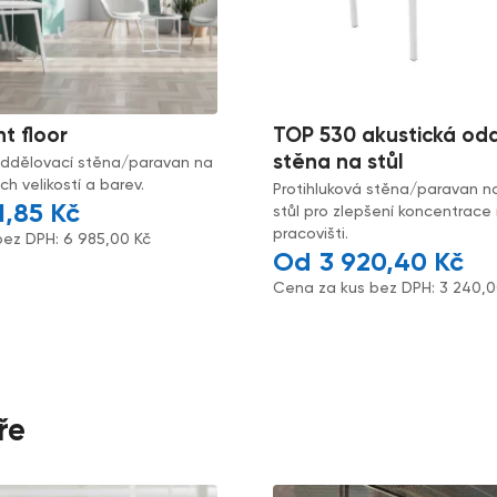
nt floor
TOP 530 akustická od
stěna na stůl
oddělovací stěna/paravan na
h velikostí a barev.
Protihluková stěna/paravan n
1,85
Kč
stůl pro zlepšení koncentrace
pracovišti.
bez DPH:
6 985,00
Kč
3 920,40
Kč
Cena za kus bez DPH:
3 240,
ře