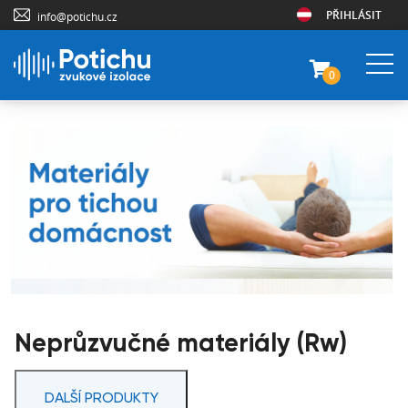
PŘIHLÁSIT
info@potichu.cz
0
Neprůzvučné materiály (Rw)
DALŠÍ PRODUKTY