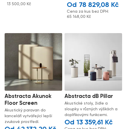
78 829,08
Kč
13 500,00
Kč
Cena za kus bez DPH:
65 148,00
Kč
Abstracta Akunok
Abstracta dB Pillar
Floor Screen
Akustické stoly, židle a
sloupky v různých výškách a
Akustický paravan do
doplňkovými funkcemi.
kanceláří vytvářející lepší
13 359,61
Kč
zvukové prostředí.
Cena za kus bez DPH: