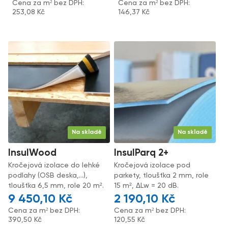
Cena za m² bez DPH:
Cena za m² bez DPH:
253,08
Kč
146,37
Kč
Na skladě
Na skladě
InsulWood
InsulParq 2+
Kročejová izolace do lehké
Kročejová izolace pod
podlahy (OSB deska,...),
parkety, tloušťka 2 mm, role
tloušťka 6,5 mm, role 20 m².
15 m², ΔLw = 20 dB.
9 450,10
Kč
2 190,10
Kč
Cena za m² bez DPH:
Cena za m² bez DPH:
390,50
Kč
120,55
Kč