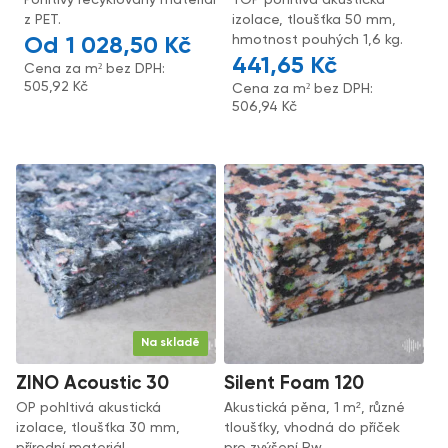
Pohltivý recyklovaný materiál
TOP pohltivá akustická
z PET.
izolace, tloušťka 50 mm,
hmotnost pouhých 1,6 kg.
1 028,50
Kč
441,65
Kč
Cena za m² bez DPH:
505,92
Kč
Cena za m² bez DPH:
506,94
Kč
Na skladě
ZINO Acoustic 30
Silent Foam 120
OP pohltivá akustická
Akustická pěna, 1 m², různé
izolace, tloušťka 30 mm,
tloušťky, vhodná do příček
přírodní materiál.
pro zvýšení Rw.