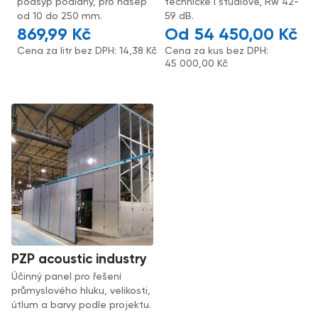
podsyp podlahy, pro násep
technické i studiové, Rw 42-
od 10 do 250 mm.
59 dB.
869,99
Kč
54 450,00
Kč
Cena za litr bez DPH:
14,38
Kč
Cena za kus bez DPH:
45 000,00
Kč
PZP acoustic industry
Účinný panel pro řešení
průmyslového hluku, velikosti,
útlum a barvy podle projektu.