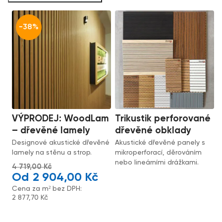
-38%
VÝPRODEJ: WoodLam
Trikustik perforované
– dřevěné lamely
dřevěné obklady
Designové akustické dřevěné
Akustické dřevěné panely s
lamely na stěnu a strop.
mikroperforací, děrováním
nebo lineárními drážkami.
4 719,00
Kč
2 904,00
Kč
Cena za m² bez DPH:
2 877,70
Kč