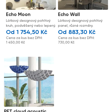
Echo Moon
Echo Wall
Látkový designový pohltivý
Látkový designový pohltivý
kruh, podvěšený nebo lepený.
panel, různé rozměry.
1 754,50
Kč
883,30
Kč
Cena za kus bez DPH:
Cena za kus bez DPH:
1 450,00
Kč
730,00
Kč
PET cloud acoustic