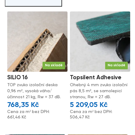
Na skladě
Na skladě
SILIO 16
Topsilent Adhesive
TOP zvuko izolační deska
Ohebný 4 mm zvuko izolační
0,96 m², vysoká váha/
pás 8,5 m², se samolepicí
účinnost 21 kg, Rw = 37 dB.
stranou, Rw = 27 dB.
768,35
Kč
5 209,05
Kč
Cena za m² bez DPH:
Cena za m² bez DPH:
661,46
Kč
506,47
Kč