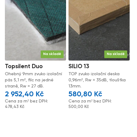
Na skladě
Na skladě
Topsilent Duo
SILIO 13
Ohebný 9mm zvuko izolační
TOP zvuko izolační deska
pás 5,1 m², filc na jedné
0,96m², Rw = 35dB, tloušťka
straně, Rw = 27 dB.
13mm.
2 952,40
Kč
580,80
Kč
Cena za m² bez DPH:
Cena za m² bez DPH:
478,43
Kč
500,00
Kč