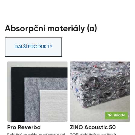
Absorpční materiály (α)
DALŠÍ PRODUKTY
Na skladě
Pro Reverba
ZINO Acoustic 50