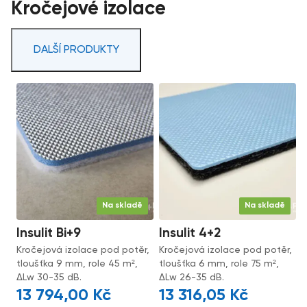
Kročejové izolace
DALŠÍ PRODUKTY
Na skladě
Na skladě
Insulit Bi+9
Insulit 4+2
Kročejová izolace pod potěr,
Kročejová izolace pod potěr,
tloušťka 9 mm, role 45 m²,
tloušťka 6 mm, role 75 m²,
ΔLw 30-35 dB.
ΔLw 26-35 dB.
13 794,00
Kč
13 316,05
Kč