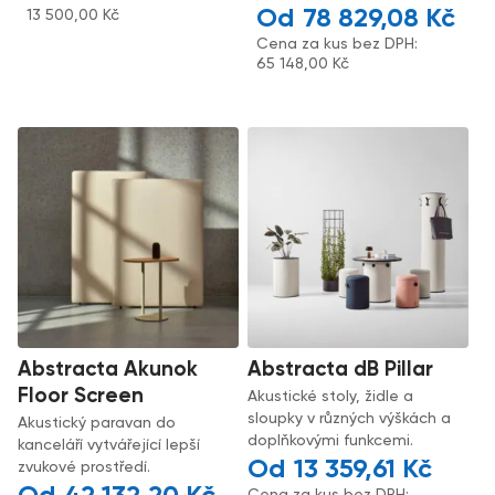
78 829,08
Kč
13 500,00
Kč
Cena za kus bez DPH:
65 148,00
Kč
Abstracta Akunok
Abstracta dB Pillar
Floor Screen
Akustické stoly, židle a
sloupky v různých výškách a
Akustický paravan do
doplňkovými funkcemi.
kanceláří vytvářející lepší
13 359,61
Kč
zvukové prostředí.
Cena za kus bez DPH: