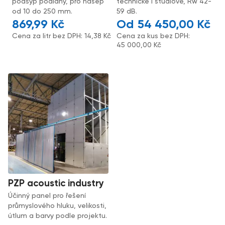
podsyp podlahy, pro násep
technické i studiové, Rw 42-
od 10 do 250 mm.
59 dB.
869,99
Kč
54 450,00
Kč
Cena za litr bez DPH:
14,38
Kč
Cena za kus bez DPH:
45 000,00
Kč
PZP acoustic industry
Účinný panel pro řešení
průmyslového hluku, velikosti,
útlum a barvy podle projektu.