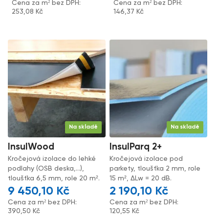
Cena za m² bez DPH:
Cena za m² bez DPH:
253,08
Kč
146,37
Kč
Na skladě
Na skladě
InsulWood
InsulParq 2+
Kročejová izolace do lehké
Kročejová izolace pod
podlahy (OSB deska,...),
parkety, tloušťka 2 mm, role
tloušťka 6,5 mm, role 20 m².
15 m², ΔLw = 20 dB.
9 450,10
Kč
2 190,10
Kč
Cena za m² bez DPH:
Cena za m² bez DPH:
390,50
Kč
120,55
Kč