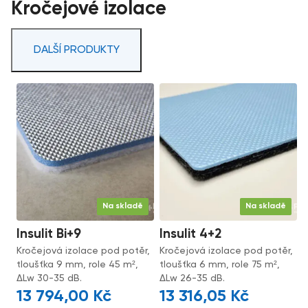
Kročejové izolace
DALŠÍ PRODUKTY
Na skladě
Na skladě
Insulit Bi+9
Insulit 4+2
Kročejová izolace pod potěr,
Kročejová izolace pod potěr,
tloušťka 9 mm, role 45 m²,
tloušťka 6 mm, role 75 m²,
ΔLw 30-35 dB.
ΔLw 26-35 dB.
13 794,00
Kč
13 316,05
Kč