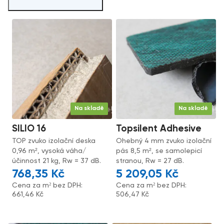
Na skladě
Na skladě
SILIO 16
Topsilent Adhesive
TOP zvuko izolační deska
Ohebný 4 mm zvuko izolační
0,96 m², vysoká váha/
pás 8,5 m², se samolepicí
účinnost 21 kg, Rw = 37 dB.
stranou, Rw = 27 dB.
768,35
Kč
5 209,05
Kč
Cena za m² bez DPH:
Cena za m² bez DPH:
661,46
Kč
506,47
Kč