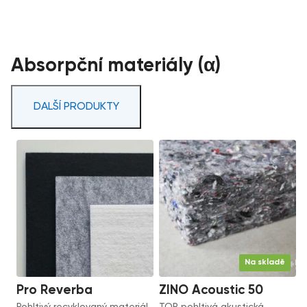
Absorpční materiály (α)
DALŠÍ PRODUKTY
Na skladě
Pro Reverba
ZINO Acoustic 50