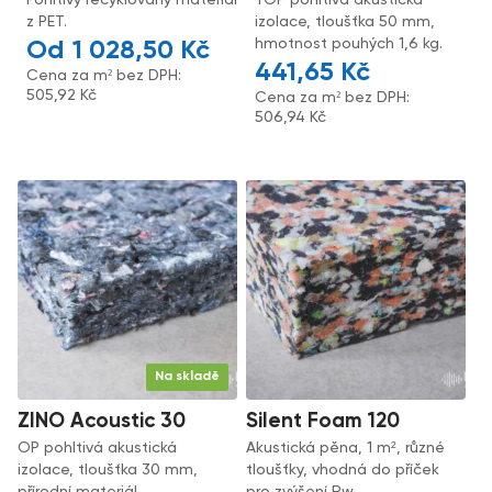
Pohltivý recyklovaný materiál
TOP pohltivá akustická
z PET.
izolace, tloušťka 50 mm,
hmotnost pouhých 1,6 kg.
1 028,50
Kč
441,65
Kč
Cena za m² bez DPH:
505,92
Kč
Cena za m² bez DPH:
506,94
Kč
Na skladě
ZINO Acoustic 30
Silent Foam 120
OP pohltivá akustická
Akustická pěna, 1 m², různé
izolace, tloušťka 30 mm,
tloušťky, vhodná do příček
přírodní materiál.
pro zvýšení Rw.