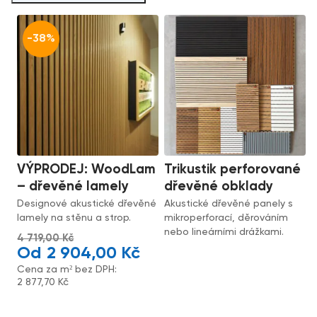
-38%
VÝPRODEJ: WoodLam
Trikustik perforované
– dřevěné lamely
dřevěné obklady
Designové akustické dřevěné
Akustické dřevěné panely s
lamely na stěnu a strop.
mikroperforací, děrováním
nebo lineárními drážkami.
4 719,00
Kč
2 904,00
Kč
Cena za m² bez DPH:
2 877,70
Kč