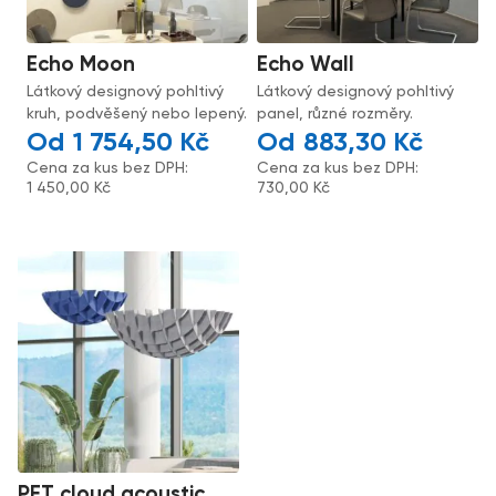
Echo Moon
Echo Wall
Látkový designový pohltivý
Látkový designový pohltivý
kruh, podvěšený nebo lepený.
panel, různé rozměry.
1 754,50
Kč
883,30
Kč
Cena za kus bez DPH:
Cena za kus bez DPH:
1 450,00
Kč
730,00
Kč
PET cloud acoustic