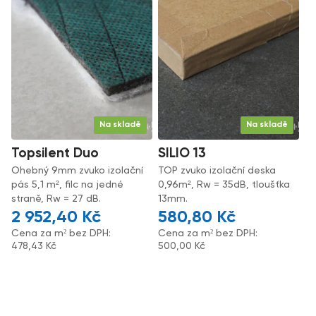
Na skladě
Na skladě
Topsilent Duo
SILIO 13
Ohebný 9mm zvuko izolační
TOP zvuko izolační deska
pás 5,1 m², filc na jedné
0,96m², Rw = 35dB, tloušťka
straně, Rw = 27 dB.
13mm.
2 952,40
Kč
580,80
Kč
Cena za m² bez DPH:
Cena za m² bez DPH:
478,43
Kč
500,00
Kč