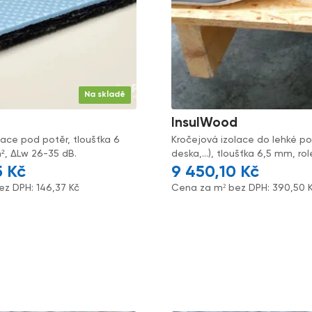
Na skladě
InsulWood
lace pod potěr, tloušťka 6
Kročejová izolace do lehké p
², ΔLw 26-35 dB.
deska,...), tloušťka 6,5 mm, ro
5
Kč
9 450,10
Kč
ez DPH:
146,37
Kč
Cena za m² bez DPH:
390,50