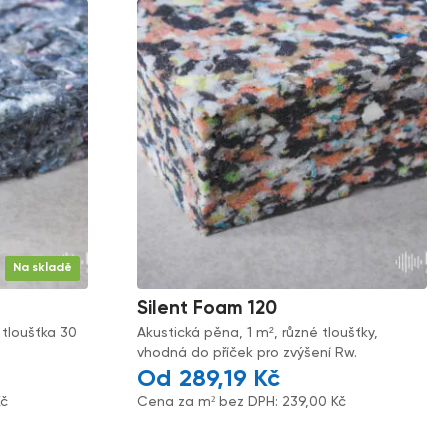
Na skladě
Silent Foam 120
 tloušťka 30
Akustická pěna, 1 m², různé tloušťky,
vhodná do příček pro zvýšení Rw.
289,19
Kč
Kč
Cena za m² bez DPH:
239,00
Kč