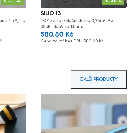
Na skladě
Na skladě
SILIO 13
 5,1 m², filc
TOP zvuko izolační deska 0,96m², Rw =
35dB, tloušťka 13mm.
580,80
Kč
č
Cena za m² bez DPH:
500,00
Kč
DALŠÍ PRODUKTY