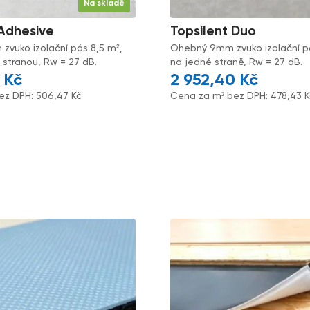
Na skladě
 Adhesive
Topsilent Duo
vuko izolační pás 8,5 m²,
Ohebný 9mm zvuko izolační pás
 stranou, Rw = 27 dB.
na jedné straně, Rw = 27 dB.
5
Kč
2 952,40
Kč
ez DPH:
506,47
Kč
Cena za m² bez DPH:
478,43
K