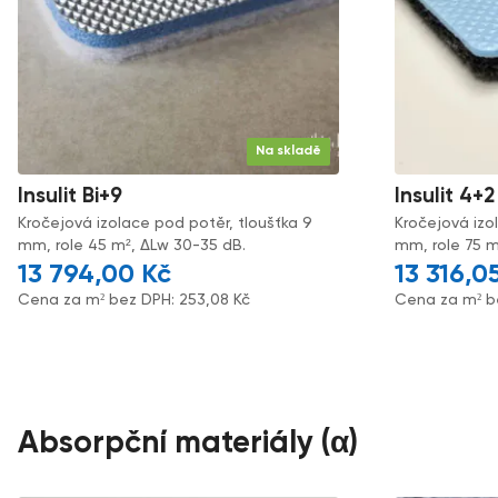
Na skladě
Insulit Bi+9
Insulit 4+2
Kročejová izolace pod potěr, tloušťka 9
Kročejová izo
mm, role 45 m², ΔLw 30-35 dB.
mm, role 75 m
13 794,00
Kč
13 316,0
Cena za m² bez DPH:
253,08
Kč
Cena za m² b
Absorpční materiály (α)