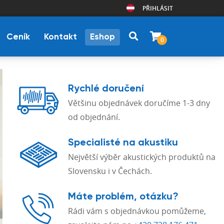
PŘIHLÁSIT
Ceník
Kontakt
Eshop
0
Rychlé doručení
Většinu objednávek doručíme 1-3 dny
od objednání.
Specialisté na akustiku
Největší výběr akustických produktů na
Slovensku i v Čechách.
Máte problém, otázku?
Rádi vám s objednávkou pomůžeme,