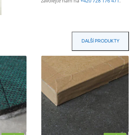
zavolejte nám na
+420 728 176 471
.
DALŠÍ PRODUKTY