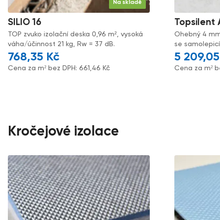
Na skladě
SILIO 16
Topsilent
TOP zvuko izolační deska 0,96 m², vysoká
Ohebný 4 mm z
váha/účinnost 21 kg, Rw = 37 dB.
se samolepicí
768,35
Kč
5 209,0
Cena za m² bez DPH:
661,46
Kč
Cena za m² b
Kročejové izolace