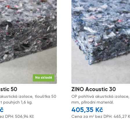
Na skladě
stic 50
ZINO Acoustic 30
akustická izolace, tloušťka 50
OP pohltivá akustická izolace,
 pouhých 1,6 kg.
mm, přírodní materiál.
č
405,35
Kč
ez DPH:
506,94
Kč
Cena za m² bez DPH:
465,27