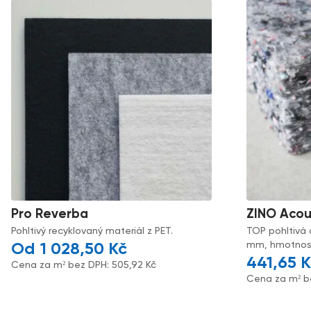
Pro Reverba
ZINO Acou
Pohltivý recyklovaný materiál z PET.
TOP pohltivá 
mm, hmotnost
1 028,50
Kč
441,65
K
Cena za m² bez DPH:
505,92
Kč
Cena za m² b