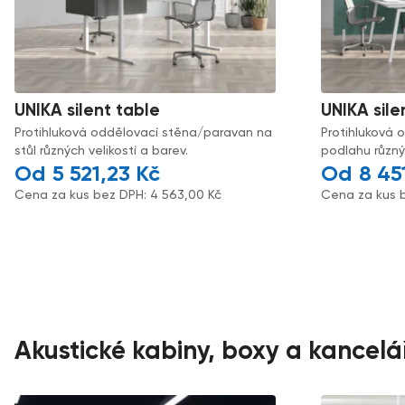
UNIKA silent table
UNIKA sile
Protihluková oddělovací stěna/paravan na
Protihluková 
stůl různých velikostí a barev.
podlahu různýc
5 521,23
Kč
8 45
Cena za kus bez DPH:
4 563,00
Kč
Cena za kus 
Akustické kabiny, boxy a kancelá