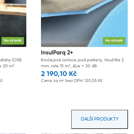
Na skladě
Na skladě
InsulParq 2+
odlahy (OSB
Kročejová izolace pod parkety, tloušťka 2
le 20 m².
mm, role 15 m², ΔLw = 20 dB.
2 190,10
Kč
Kč
Cena za m² bez DPH:
120,55
Kč
DALŠÍ PRODUKTY