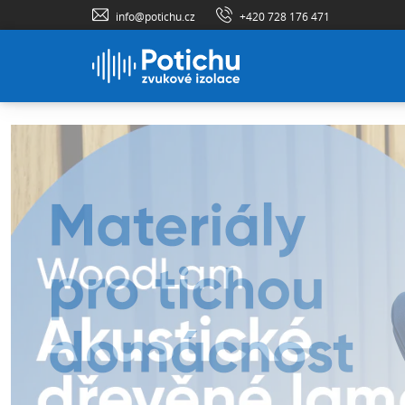
info@potichu.cz
+420 728 176 471