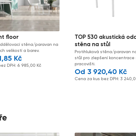
nt floor
TOP 530 akustická od
stěna na stůl
oddělovací stěna/paravan na
h velikostí a barev.
Protihluková stěna/paravan n
1,85
Kč
stůl pro zlepšení koncentrace
pracovišti.
bez DPH:
6 985,00
Kč
3 920,40
Kč
Cena za kus bez DPH:
3 240,
ře