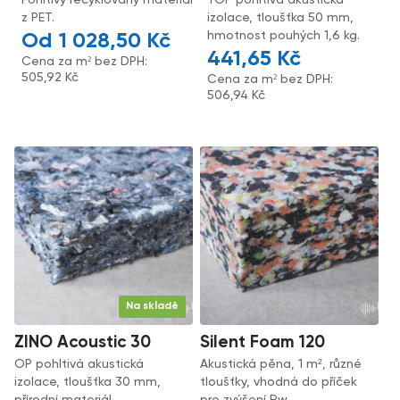
Pohltivý recyklovaný materiál
TOP pohltivá akustická
z PET.
izolace, tloušťka 50 mm,
hmotnost pouhých 1,6 kg.
1 028,50
Kč
441,65
Kč
Cena za m² bez DPH:
505,92
Kč
Cena za m² bez DPH:
506,94
Kč
Na skladě
ZINO Acoustic 30
Silent Foam 120
OP pohltivá akustická
Akustická pěna, 1 m², různé
izolace, tloušťka 30 mm,
tloušťky, vhodná do příček
přírodní materiál.
pro zvýšení Rw.