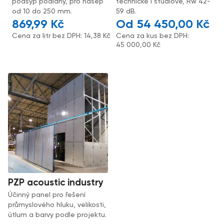
podsyp podlahy, pro násep
technické i studiové, Rw 42-
od 10 do 250 mm.
59 dB.
869,99
Kč
54 450,00
Kč
Cena za litr bez DPH:
14,38
Kč
Cena za kus bez DPH:
45 000,00
Kč
PZP acoustic industry
Účinný panel pro řešení
průmyslového hluku, velikosti,
útlum a barvy podle projektu.