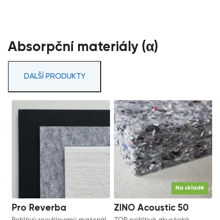
Absorpční materiály (α)
DALŠÍ PRODUKTY
Na skladě
Pro Reverba
ZINO Acoustic 50