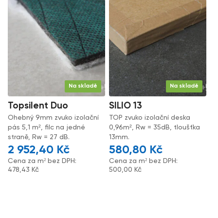
Na skladě
Na skladě
Topsilent Duo
SILIO 13
Ohebný 9mm zvuko izolační
TOP zvuko izolační deska
pás 5,1 m², filc na jedné
0,96m², Rw = 35dB, tloušťka
straně, Rw = 27 dB.
13mm.
2 952,40
Kč
580,80
Kč
Cena za m² bez DPH:
Cena za m² bez DPH:
478,43
Kč
500,00
Kč