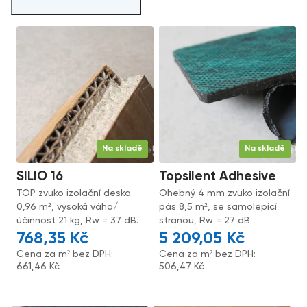
Na skladě
Na skladě
SILIO 16
Topsilent Adhesive
TOP zvuko izolační deska
Ohebný 4 mm zvuko izolační
0,96 m², vysoká váha/
pás 8,5 m², se samolepicí
účinnost 21 kg, Rw = 37 dB.
stranou, Rw = 27 dB.
768,35
Kč
5 209,05
Kč
Cena za m² bez DPH:
Cena za m² bez DPH:
661,46
Kč
506,47
Kč