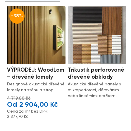
-38%
VÝPRODEJ: WoodLam
Trikustik perforované
– dřevěné lamely
dřevěné obklady
Designové akustické dřevěné
Akustické dřevěné panely s
lamely na stěnu a strop.
mikroperforací, děrováním
nebo lineárními drážkami.
4 719,00
Kč
2 904,00
Kč
Cena za m² bez DPH:
2 877,70
Kč