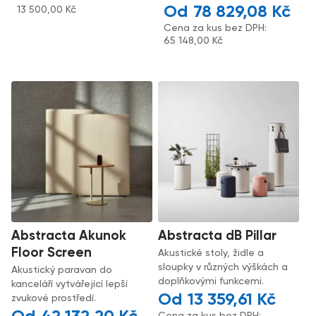
78 829,08
Kč
13 500,00
Kč
Cena za kus bez DPH:
65 148,00
Kč
Abstracta Akunok
Abstracta dB Pillar
Floor Screen
Akustické stoly, židle a
sloupky v různých výškách a
Akustický paravan do
doplňkovými funkcemi.
kanceláří vytvářející lepší
13 359,61
Kč
zvukové prostředí.
Cena za kus bez DPH: