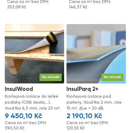
Cena za m² bez DPH:
Cena za m² bez DPH:
253,08
Kč
146,37
Kč
Na skladě
Na skladě
InsulWood
InsulParq 2+
Kročejová izolace do lehké
Kročejová izolace pod
podlahy (OSB deska,...),
parkety, tloušťka 2 mm, role
tloušťka 6,5 mm, role 20 m².
15 m², ΔLw = 20 dB.
9 450,10
Kč
2 190,10
Kč
Cena za m² bez DPH:
Cena za m² bez DPH:
390,50
Kč
120,55
Kč