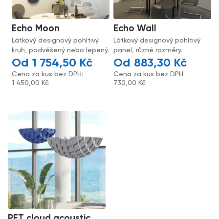
Echo Moon
Echo Wall
Látkový designový pohltivý
Látkový designový pohltivý
kruh, podvěšený nebo lepený.
panel, různé rozměry.
1 754,50
Kč
883,30
Kč
Cena za kus bez DPH:
Cena za kus bez DPH:
1 450,00
Kč
730,00
Kč
PET cloud acoustic