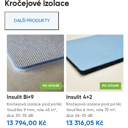
Kročejové izolace
DALŠÍ PRODUKTY
Na skladě
Na skladě
Insulit Bi+9
Insulit 4+2
Kročejová izolace pod potěr,
Kročejová izolace pod potěr,
tloušťka 9 mm, role 45 m²,
tloušťka 6 mm, role 75 m²,
ΔLw 30-35 dB.
ΔLw 26-35 dB.
13 794,00
Kč
13 316,05
Kč