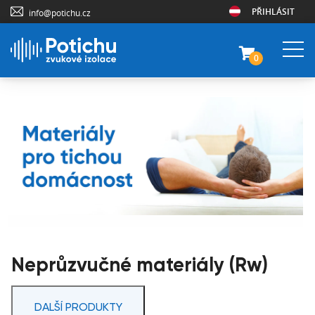
PŘIHLÁSIT
info@potichu.cz
0
Neprůzvučné materiály (Rw)
DALŠÍ PRODUKTY