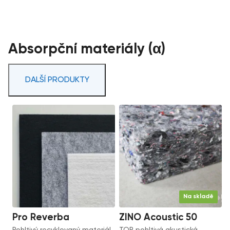
Absorpční materiály (α)
DALŠÍ PRODUKTY
Na skladě
Pro Reverba
ZINO Acoustic 50