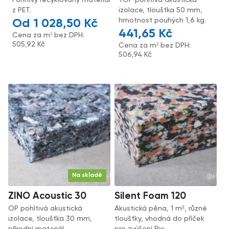
Pohltivý recyklovaný materiál
TOP pohltivá akustická
z PET.
izolace, tloušťka 50 mm,
hmotnost pouhých 1,6 kg.
1 028,50
Kč
441,65
Kč
Cena za m² bez DPH:
505,92
Kč
Cena za m² bez DPH:
506,94
Kč
Na skladě
ZINO Acoustic 30
Silent Foam 120
OP pohltivá akustická
Akustická pěna, 1 m², různé
izolace, tloušťka 30 mm,
tloušťky, vhodná do příček
přírodní materiál.
pro zvýšení Rw.