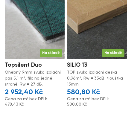
Na skladě
Na skladě
Topsilent Duo
SILIO 13
Ohebný 9mm zvuko izolační
TOP zvuko izolační deska
pás 5,1 m², filc na jedné
0,96m², Rw = 35dB, tloušťka
straně, Rw = 27 dB.
13mm.
2 952,40
Kč
580,80
Kč
Cena za m² bez DPH:
Cena za m² bez DPH:
478,43
Kč
500,00
Kč