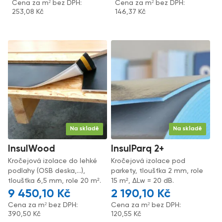
Cena za m² bez DPH:
Cena za m² bez DPH:
253,08
Kč
146,37
Kč
Na skladě
Na skladě
InsulWood
InsulParq 2+
Kročejová izolace do lehké
Kročejová izolace pod
podlahy (OSB deska,...),
parkety, tloušťka 2 mm, role
tloušťka 6,5 mm, role 20 m².
15 m², ΔLw = 20 dB.
9 450,10
Kč
2 190,10
Kč
Cena za m² bez DPH:
Cena za m² bez DPH:
390,50
Kč
120,55
Kč