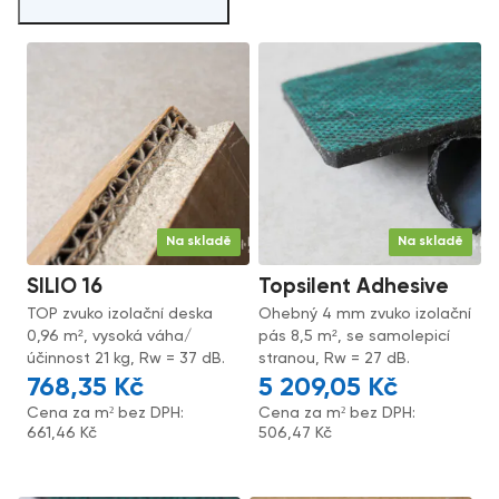
Na skladě
Na skladě
SILIO 16
Topsilent Adhesive
TOP zvuko izolační deska
Ohebný 4 mm zvuko izolační
0,96 m², vysoká váha/
pás 8,5 m², se samolepicí
účinnost 21 kg, Rw = 37 dB.
stranou, Rw = 27 dB.
768,35
Kč
5 209,05
Kč
Cena za m² bez DPH:
Cena za m² bez DPH:
661,46
Kč
506,47
Kč