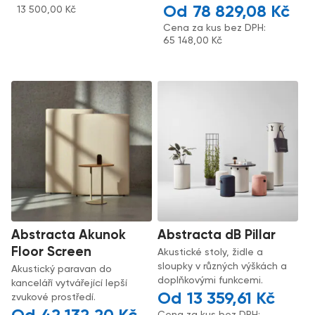
78 829,08
Kč
13 500,00
Kč
Cena za kus bez DPH:
65 148,00
Kč
Abstracta Akunok
Abstracta dB Pillar
Floor Screen
Akustické stoly, židle a
sloupky v různých výškách a
Akustický paravan do
doplňkovými funkcemi.
kanceláří vytvářející lepší
13 359,61
Kč
zvukové prostředí.
Cena za kus bez DPH: