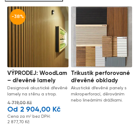
-38%
VÝPRODEJ: WoodLam
Trikustik perforované
– dřevěné lamely
dřevěné obklady
Designové akustické dřevěné
Akustické dřevěné panely s
lamely na stěnu a strop.
mikroperforací, děrováním
nebo lineárními drážkami.
4 719,00
Kč
2 904,00
Kč
Cena za m² bez DPH:
2 877,70
Kč