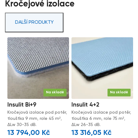
Kročejové izolace
DALŠÍ PRODUKTY
Na skladě
Na skladě
Insulit Bi+9
Insulit 4+2
Kročejová izolace pod potěr,
Kročejová izolace pod potěr,
tloušťka 9 mm, role 45 m²,
tloušťka 6 mm, role 75 m²,
ΔLw 30-35 dB.
ΔLw 26-35 dB.
13 794,00
Kč
13 316,05
Kč