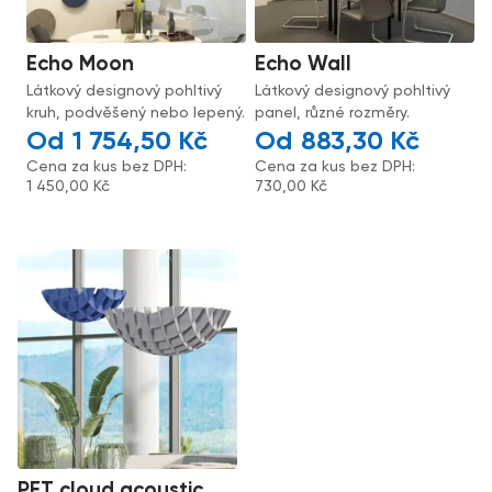
Echo Moon
Echo Wall
Látkový designový pohltivý
Látkový designový pohltivý
kruh, podvěšený nebo lepený.
panel, různé rozměry.
1 754,50
Kč
883,30
Kč
Cena za kus bez DPH:
Cena za kus bez DPH:
1 450,00
Kč
730,00
Kč
PET cloud acoustic