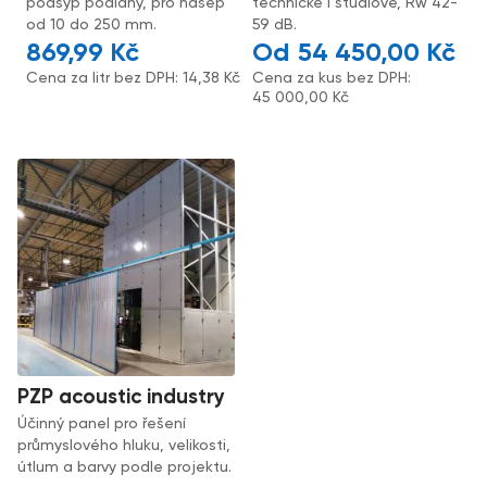
podsyp podlahy, pro násep
technické i studiové, Rw 42-
od 10 do 250 mm.
59 dB.
869,99
Kč
54 450,00
Kč
Cena za litr bez DPH:
14,38
Kč
Cena za kus bez DPH:
45 000,00
Kč
PZP acoustic industry
Účinný panel pro řešení
průmyslového hluku, velikosti,
útlum a barvy podle projektu.