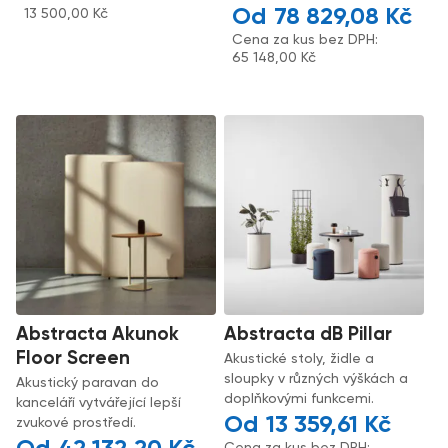
78 829,08
Kč
13 500,00
Kč
Cena za kus bez DPH:
65 148,00
Kč
Abstracta Akunok
Abstracta dB Pillar
Floor Screen
Akustické stoly, židle a
sloupky v různých výškách a
Akustický paravan do
doplňkovými funkcemi.
kanceláří vytvářející lepší
13 359,61
Kč
zvukové prostředí.
Cena za kus bez DPH: