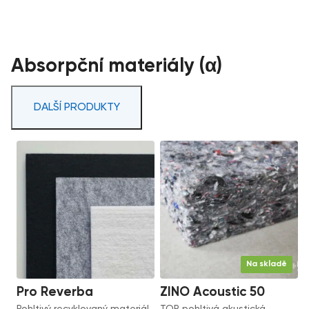
Absorpční materiály (α)
DALŠÍ PRODUKTY
Na skladě
Pro Reverba
ZINO Acoustic 50