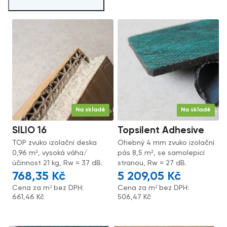
Na skladě
Na skladě
SILIO 16
Topsilent Adhesive
TOP zvuko izolační deska
Ohebný 4 mm zvuko izolační
0,96 m², vysoká váha/
pás 8,5 m², se samolepicí
účinnost 21 kg, Rw = 37 dB.
stranou, Rw = 27 dB.
768,35
Kč
5 209,05
Kč
Cena za m² bez DPH:
Cena za m² bez DPH:
661,46
Kč
506,47
Kč