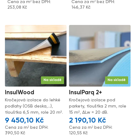
Cena za m² bez DPH:
Cena za m² bez DPH:
253,08
Kč
146,37
Kč
Na skladě
Na skladě
InsulWood
InsulParq 2+
Kročejová izolace do lehké
Kročejová izolace pod
podlahy (OSB deska,...),
parkety, tloušťka 2 mm, role
tloušťka 6,5 mm, role 20 m².
15 m², ΔLw = 20 dB.
9 450,10
Kč
2 190,10
Kč
Cena za m² bez DPH:
Cena za m² bez DPH:
390,50
Kč
120,55
Kč