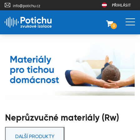
PŘIHLÁSIT
info@potichu.cz
0
Neprůzvučné materiály (Rw)
DALŠÍ PRODUKTY