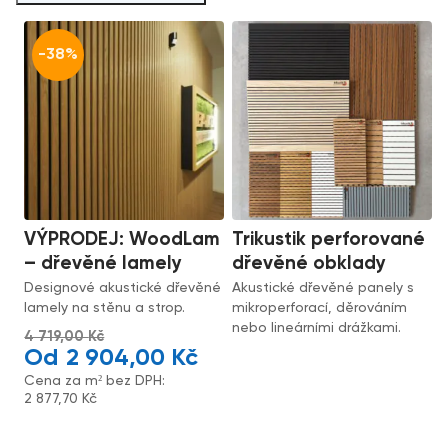
-38%
VÝPRODEJ: WoodLam
Trikustik perforované
– dřevěné lamely
dřevěné obklady
Designové akustické dřevěné
Akustické dřevěné panely s
lamely na stěnu a strop.
mikroperforací, děrováním
nebo lineárními drážkami.
4 719,00
Kč
2 904,00
Kč
Cena za m² bez DPH:
2 877,70
Kč