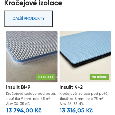
Kročejové izolace
DALŠÍ PRODUKTY
Na skladě
Na skladě
Insulit Bi+9
Insulit 4+2
Kročejová izolace pod potěr,
Kročejová izolace pod potěr,
tloušťka 9 mm, role 45 m²,
tloušťka 6 mm, role 75 m²,
ΔLw 30-35 dB.
ΔLw 26-35 dB.
13 794,00
Kč
13 316,05
Kč