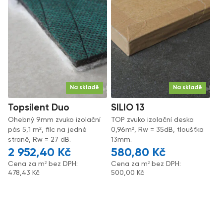
Na skladě
Na skladě
Topsilent Duo
SILIO 13
Ohebný 9mm zvuko izolační
TOP zvuko izolační deska
pás 5,1 m², filc na jedné
0,96m², Rw = 35dB, tloušťka
straně, Rw = 27 dB.
13mm.
2 952,40
Kč
580,80
Kč
Cena za m² bez DPH:
Cena za m² bez DPH:
478,43
Kč
500,00
Kč