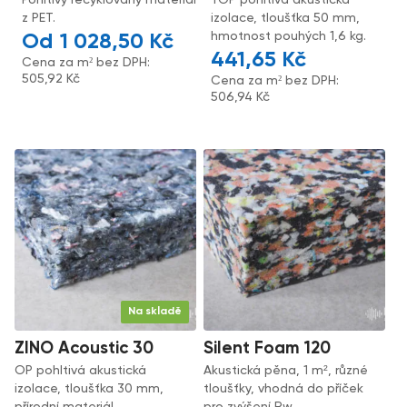
Pohltivý recyklovaný materiál
TOP pohltivá akustická
z PET.
izolace, tloušťka 50 mm,
hmotnost pouhých 1,6 kg.
1 028,50
Kč
441,65
Kč
Cena za m² bez DPH:
505,92
Kč
Cena za m² bez DPH:
506,94
Kč
Na skladě
ZINO Acoustic 30
Silent Foam 120
OP pohltivá akustická
Akustická pěna, 1 m², různé
izolace, tloušťka 30 mm,
tloušťky, vhodná do příček
přírodní materiál.
pro zvýšení Rw.