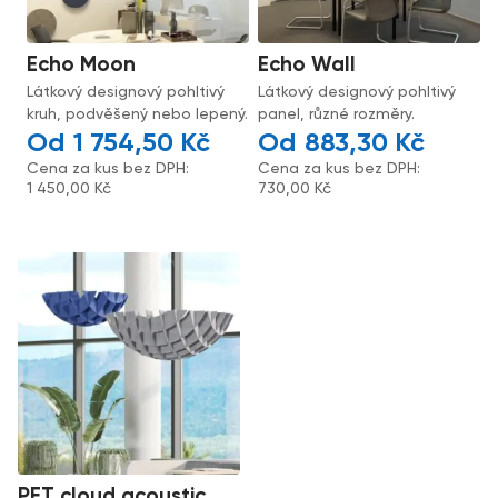
Echo Moon
Echo Wall
Látkový designový pohltivý
Látkový designový pohltivý
kruh, podvěšený nebo lepený.
panel, různé rozměry.
1 754,50
Kč
883,30
Kč
Cena za kus bez DPH:
Cena za kus bez DPH:
1 450,00
Kč
730,00
Kč
PET cloud acoustic