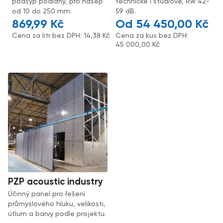
podsyp podlahy, pro násep
technické i studiové, Rw 42-
od 10 do 250 mm.
59 dB.
869,99
Kč
54 450,00
Kč
Cena za litr bez DPH:
14,38
Kč
Cena za kus bez DPH:
45 000,00
Kč
PZP acoustic industry
Účinný panel pro řešení
průmyslového hluku, velikosti,
útlum a barvy podle projektu.