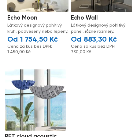
Echo Moon
Echo Wall
Látkový designový pohltivý
Látkový designový pohltivý
kruh, podvěšený nebo lepený.
panel, různé rozměry.
1 754,50
Kč
883,30
Kč
Cena za kus bez DPH:
Cena za kus bez DPH:
1 450,00
Kč
730,00
Kč
PET cloud acoustic