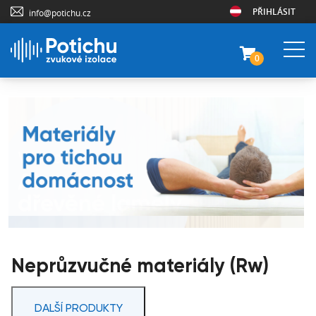
PŘIHLÁSIT
info@potichu.cz
0
Neprůzvučné materiály (Rw)
DALŠÍ PRODUKTY