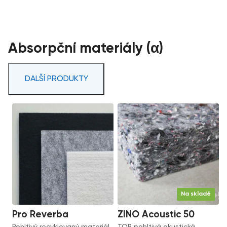
Absorpční materiály (α)
DALŠÍ PRODUKTY
Na skladě
Pro Reverba
ZINO Acoustic 50