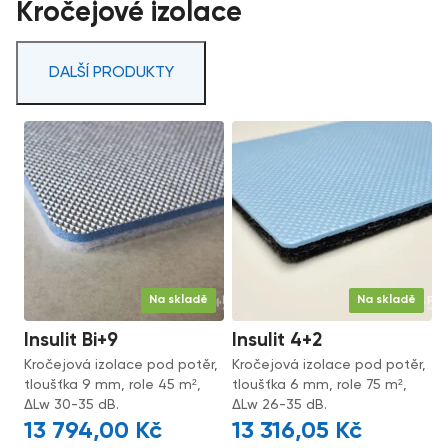
Kročejové izolace
DALŠÍ PRODUKTY
Na skladě
Na skladě
Insulit Bi+9
Insulit 4+2
Kročejová izolace pod potěr,
Kročejová izolace pod potěr,
tloušťka 9 mm, role 45 m²,
tloušťka 6 mm, role 75 m²,
ΔLw 30-35 dB.
ΔLw 26-35 dB.
13 794,00
Kč
13 316,05
Kč