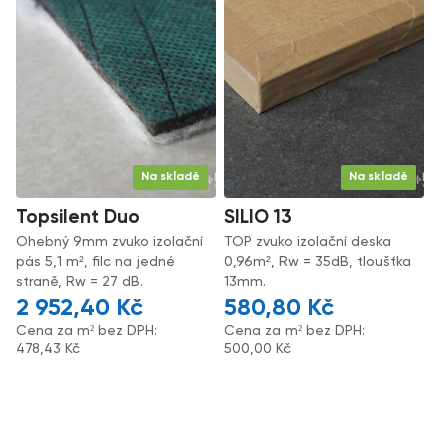
Na skladě
Na skladě
Topsilent Duo
SILIO 13
Ohebný 9mm zvuko izolační
TOP zvuko izolační deska
pás 5,1 m², filc na jedné
0,96m², Rw = 35dB, tloušťka
straně, Rw = 27 dB.
13mm.
2 952,40
Kč
580,80
Kč
Cena za m² bez DPH:
Cena za m² bez DPH:
478,43
Kč
500,00
Kč