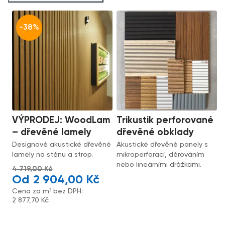
-38%
VÝPRODEJ: WoodLam
Trikustik perforované
– dřevěné lamely
dřevěné obklady
Designové akustické dřevěné
Akustické dřevěné panely s
lamely na stěnu a strop.
mikroperforací, děrováním
nebo lineárními drážkami.
4 719,00
Kč
2 904,00
Kč
Cena za m² bez DPH:
2 877,70
Kč