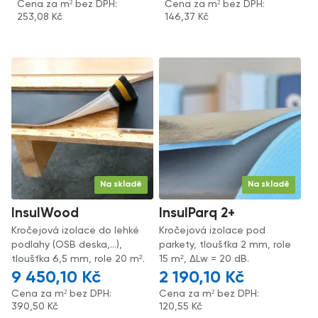
Cena za m² bez DPH:
Cena za m² bez DPH:
253,08
Kč
146,37
Kč
Na skladě
Na skladě
InsulWood
InsulParq 2+
Kročejová izolace do lehké
Kročejová izolace pod
podlahy (OSB deska,...),
parkety, tloušťka 2 mm, role
tloušťka 6,5 mm, role 20 m².
15 m², ΔLw = 20 dB.
9 450,10
Kč
2 190,10
Kč
Cena za m² bez DPH:
Cena za m² bez DPH:
390,50
Kč
120,55
Kč