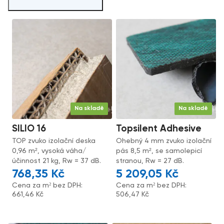
Na skladě
Na skladě
SILIO 16
Topsilent Adhesive
TOP zvuko izolační deska
Ohebný 4 mm zvuko izolační
0,96 m², vysoká váha/
pás 8,5 m², se samolepicí
účinnost 21 kg, Rw = 37 dB.
stranou, Rw = 27 dB.
768,35
Kč
5 209,05
Kč
Cena za m² bez DPH:
Cena za m² bez DPH:
661,46
Kč
506,47
Kč