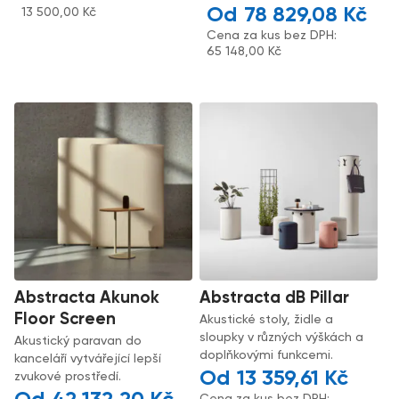
78 829,08
Kč
13 500,00
Kč
Cena za kus bez DPH:
65 148,00
Kč
Abstracta Akunok
Abstracta dB Pillar
Floor Screen
Akustické stoly, židle a
sloupky v různých výškách a
Akustický paravan do
doplňkovými funkcemi.
kanceláří vytvářející lepší
13 359,61
Kč
zvukové prostředí.
Cena za kus bez DPH: