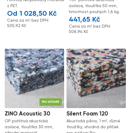
Pohltivý recyklovaný materiál
TOP pohltivá akustická
z PET.
izolace, tloušťka 50 mm,
hmotnost pouhých 1,6 kg.
1 028,50
Kč
441,65
Kč
Cena za m² bez DPH:
505,92
Kč
Cena za m² bez DPH:
506,94
Kč
Na skladě
ZINO Acoustic 30
Silent Foam 120
OP pohltivá akustická
Akustická pěna, 1 m², různé
izolace, tloušťka 30 mm,
tloušťky, vhodná do příček
přírodní materiál.
pro zvýšení Rw.