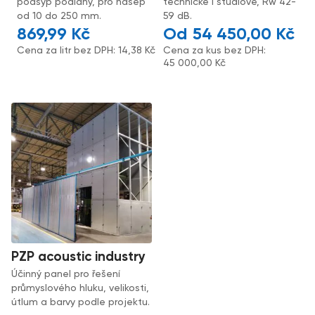
podsyp podlahy, pro násep
technické i studiové, Rw 42-
od 10 do 250 mm.
59 dB.
869,99
Kč
54 450,00
Kč
Cena za litr bez DPH:
14,38
Kč
Cena za kus bez DPH:
45 000,00
Kč
PZP acoustic industry
Účinný panel pro řešení
průmyslového hluku, velikosti,
útlum a barvy podle projektu.