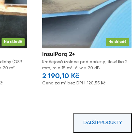
Na skladě
Na skladě
InsulParq 2+
odlahy (OSB
Kročejová izolace pod parkety, tloušťka 2
le 20 m².
mm, role 15 m², ΔLw = 20 dB.
2 190,10
Kč
Kč
Cena za m² bez DPH:
120,55
Kč
DALŠÍ PRODUKTY