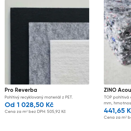
Pro Reverba
ZINO Acou
Pohltivý recyklovaný materiál z PET.
TOP pohltivá 
mm, hmotnost
1 028,50
Kč
441,65
K
Cena za m² bez DPH:
505,92
Kč
Cena za m² b