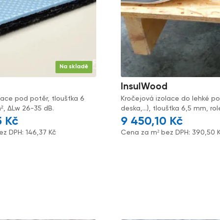
Na skladě
InsulWood
lace pod potěr, tloušťka 6
Kročejová izolace do lehké p
², ΔLw 26-35 dB.
deska,...), tloušťka 6,5 mm, ro
5
Kč
9 450,10
Kč
ez DPH:
146,37
Kč
Cena za m² bez DPH:
390,50