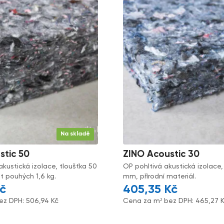
Na skladě
stic 50
ZINO Acoustic 30
akustická izolace, tloušťka 50
OP pohltivá akustická izolace,
 pouhých 1,6 kg.
mm, přírodní materiál.
č
405,35
Kč
ez DPH:
506,94
Kč
Cena za m² bez DPH:
465,27