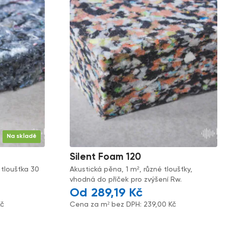
Na skladě
Silent Foam 120
 tloušťka 30
Akustická pěna, 1 m², různé tloušťky,
vhodná do příček pro zvýšení Rw.
289,19
Kč
Kč
Cena za m² bez DPH:
239,00
Kč