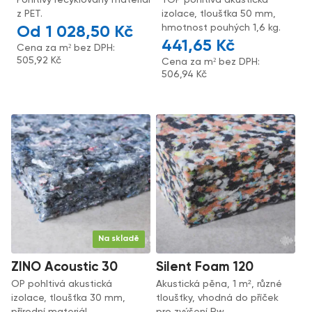
Pohltivý recyklovaný materiál
TOP pohltivá akustická
z PET.
izolace, tloušťka 50 mm,
hmotnost pouhých 1,6 kg.
1 028,50
Kč
441,65
Kč
Cena za m² bez DPH:
505,92
Kč
Cena za m² bez DPH:
506,94
Kč
Na skladě
ZINO Acoustic 30
Silent Foam 120
OP pohltivá akustická
Akustická pěna, 1 m², různé
izolace, tloušťka 30 mm,
tloušťky, vhodná do příček
přírodní materiál.
pro zvýšení Rw.