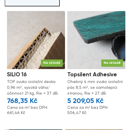
Na skladě
Na skladě
SILIO 16
Topsilent Adhesive
TOP zvuko izolační deska
Ohebný 4 mm zvuko izolační
0,96 m², vysoká váha/
pás 8,5 m², se samolepicí
účinnost 21 kg, Rw = 37 dB.
stranou, Rw = 27 dB.
768,35
Kč
5 209,05
Kč
Cena za m² bez DPH:
Cena za m² bez DPH:
661,46
Kč
506,47
Kč