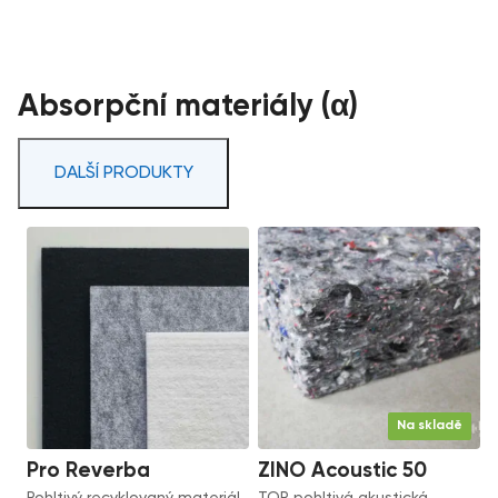
Absorpční materiály (α)
DALŠÍ PRODUKTY
Na skladě
Pro Reverba
ZINO Acoustic 50