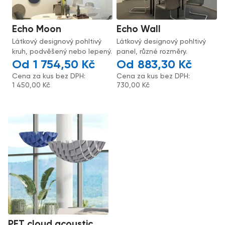
Echo Moon
Echo Wall
Látkový designový pohltivý
Látkový designový pohltivý
kruh, podvěšený nebo lepený.
panel, různé rozměry.
1 754,50
Kč
883,30
Kč
Cena za kus bez DPH:
Cena za kus bez DPH:
1 450,00
Kč
730,00
Kč
PET cloud acoustic