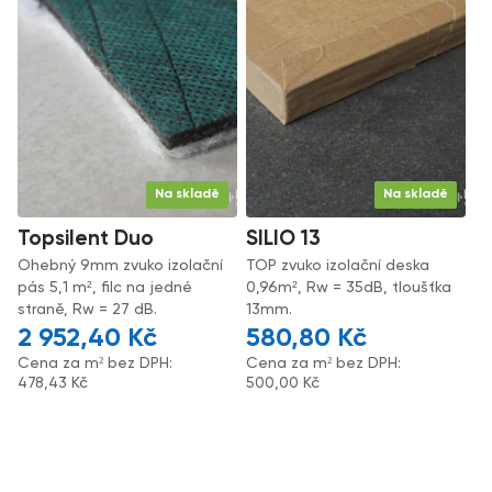
Na skladě
Na skladě
Topsilent Duo
SILIO 13
Ohebný 9mm zvuko izolační
TOP zvuko izolační deska
pás 5,1 m², filc na jedné
0,96m², Rw = 35dB, tloušťka
straně, Rw = 27 dB.
13mm.
2 952,40
Kč
580,80
Kč
Cena za m² bez DPH:
Cena za m² bez DPH:
478,43
Kč
500,00
Kč