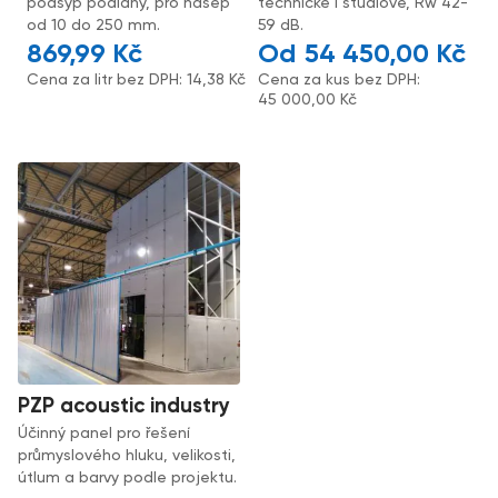
podsyp podlahy, pro násep
technické i studiové, Rw 42-
od 10 do 250 mm.
59 dB.
869,99
Kč
54 450,00
Kč
Cena za litr bez DPH:
14,38
Kč
Cena za kus bez DPH:
45 000,00
Kč
PZP acoustic industry
Účinný panel pro řešení
průmyslového hluku, velikosti,
útlum a barvy podle projektu.