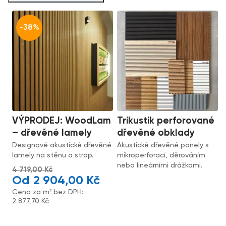
-38%
VÝPRODEJ: WoodLam
Trikustik perforované
– dřevěné lamely
dřevěné obklady
Designové akustické dřevěné
Akustické dřevěné panely s
lamely na stěnu a strop.
mikroperforací, děrováním
nebo lineárními drážkami.
4 719,00
Kč
2 904,00
Kč
Cena za m² bez DPH:
2 877,70
Kč