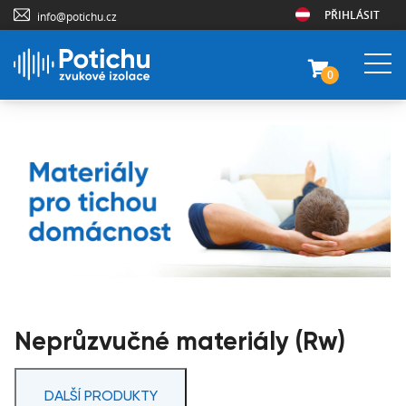
PŘIHLÁSIT
info@potichu.cz
0
Neprůzvučné materiály (Rw)
DALŠÍ PRODUKTY