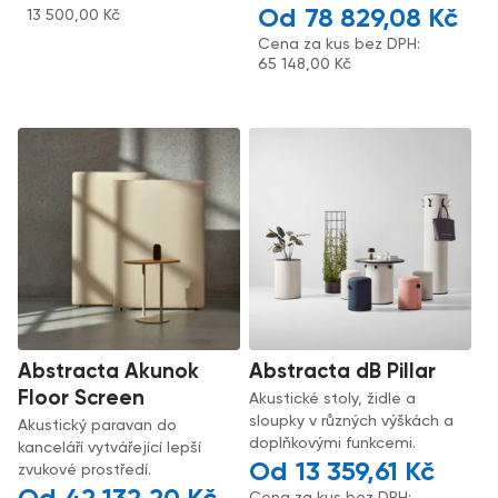
78 829,08
Kč
13 500,00
Kč
Cena za kus bez DPH:
65 148,00
Kč
Abstracta Akunok
Abstracta dB Pillar
Floor Screen
Akustické stoly, židle a
sloupky v různých výškách a
Akustický paravan do
doplňkovými funkcemi.
kanceláří vytvářející lepší
13 359,61
Kč
zvukové prostředí.
Cena za kus bez DPH: