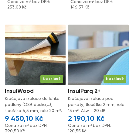
Cena za m² bez DPH:
Cena za m² bez DPH:
253,08
Kč
146,37
Kč
Na skladě
Na skladě
InsulWood
InsulParq 2+
Kročejová izolace do lehké
Kročejová izolace pod
podlahy (OSB deska,...),
parkety, tloušťka 2 mm, role
tloušťka 6,5 mm, role 20 m².
15 m², ΔLw = 20 dB.
9 450,10
Kč
2 190,10
Kč
Cena za m² bez DPH:
Cena za m² bez DPH:
390,50
Kč
120,55
Kč