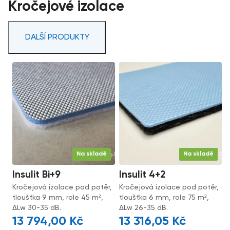
Kročejové izolace
DALŠÍ PRODUKTY
Na skladě
Na skladě
Insulit Bi+9
Insulit 4+2
Kročejová izolace pod potěr,
Kročejová izolace pod potěr,
tloušťka 9 mm, role 45 m²,
tloušťka 6 mm, role 75 m²,
ΔLw 30-35 dB.
ΔLw 26-35 dB.
13 794,00
Kč
13 316,05
Kč