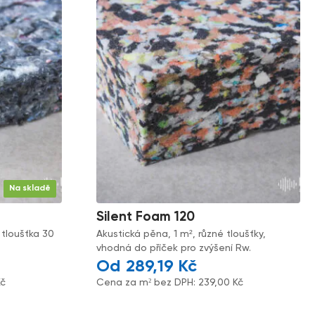
Na skladě
Silent Foam 120
 tloušťka 30
Akustická pěna, 1 m², různé tloušťky,
vhodná do příček pro zvýšení Rw.
289,19
Kč
Kč
Cena za m² bez DPH:
239,00
Kč