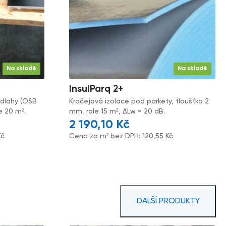
Na skladě
Na skladě
InsulParq 2+
odlahy (OSB
Kročejová izolace pod parkety, tloušťka 2
le 20 m².
mm, role 15 m², ΔLw = 20 dB.
2 190,10
Kč
Kč
Cena za m² bez DPH:
120,55
Kč
DALŠÍ PRODUKTY