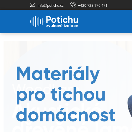
info@potichu.cz
+420 728 176 471