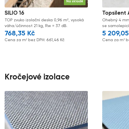
Na skladě
SILIO 16
Topsilent
TOP zvuko izolační deska 0,96 m², vysoká
Ohebný 4 mm z
váha/účinnost 21 kg, Rw = 37 dB.
se samolepicí
768,35
Kč
5 209,0
Cena za m² bez DPH:
661,46
Kč
Cena za m² b
Kročejové izolace