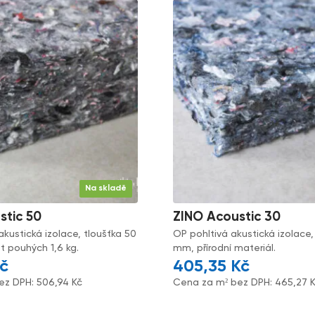
Na skladě
stic 50
ZINO Acoustic 30
akustická izolace, tloušťka 50
OP pohltivá akustická izolace,
 pouhých 1,6 kg.
mm, přírodní materiál.
č
405,35
Kč
ez DPH:
506,94
Kč
Cena za m² bez DPH:
465,27