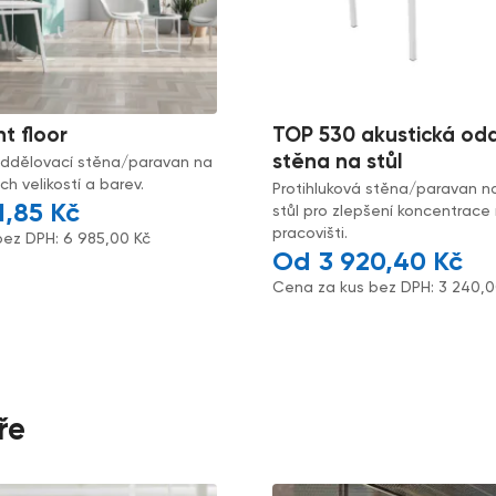
nt floor
TOP 530 akustická od
stěna na stůl
oddělovací stěna/paravan na
h velikostí a barev.
Protihluková stěna/paravan n
1,85
Kč
stůl pro zlepšení koncentrace
pracovišti.
bez DPH:
6 985,00
Kč
3 920,40
Kč
Cena za kus bez DPH:
3 240,
ře