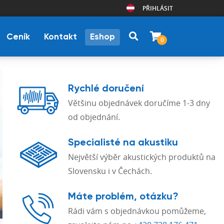
PŘIHLÁSIT
Ceník
Kontakt
Eshop
0
Rychlé doručení
Většinu objednávek doručíme 1-3 dny
od objednání.
Specialisté na akustiku
Největší výběr akustických produktů na
Slovensku i v Čechách.
Máte problém, otázku?
Rádi vám s objednávkou pomůžeme,