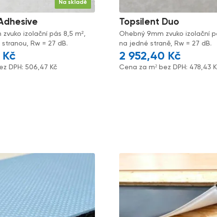
Na skladě
 Adhesive
Topsilent Duo
vuko izolační pás 8,5 m²,
Ohebný 9mm zvuko izolační pás
 stranou, Rw = 27 dB.
na jedné straně, Rw = 27 dB.
5
Kč
2 952,40
Kč
ez DPH:
506,47
Kč
Cena za m² bez DPH:
478,43
K