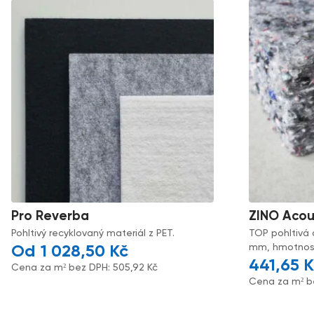
Pro Reverba
ZINO Acou
Pohltivý recyklovaný materiál z PET.
TOP pohltivá 
mm, hmotnost
1 028,50
Kč
441,65
K
Cena za m² bez DPH:
505,92
Kč
Cena za m² b