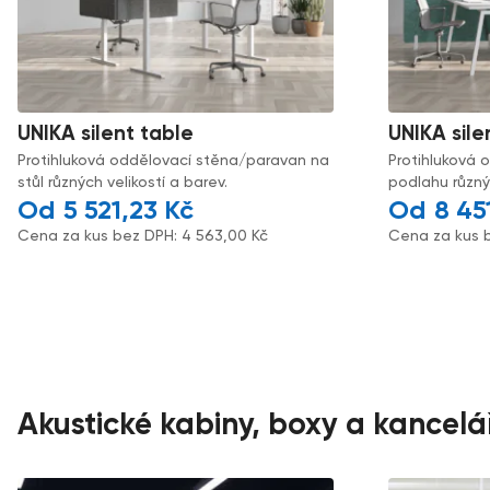
UNIKA silent table
UNIKA sile
Protihluková oddělovací stěna/paravan na
Protihluková 
stůl různých velikostí a barev.
podlahu různýc
5 521,23
Kč
8 45
Cena za kus bez DPH:
4 563,00
Kč
Cena za kus 
Akustické kabiny, boxy a kancelá