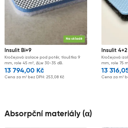
Na skladě
Insulit Bi+9
Insulit 4+2
Kročejová izolace pod potěr, tloušťka 9
Kročejová izo
mm, role 45 m², ΔLw 30-35 dB.
mm, role 75 m
13 794,00
Kč
13 316,0
Cena za m² bez DPH:
253,08
Kč
Cena za m² b
Absorpční materiály (α)