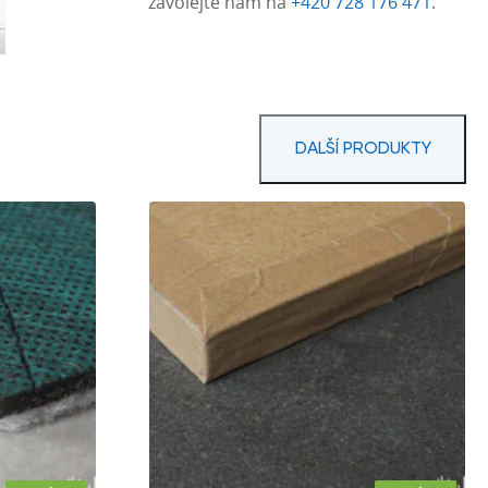
zavolejte nám na
+420 728 176 471
.
DALŠÍ PRODUKTY