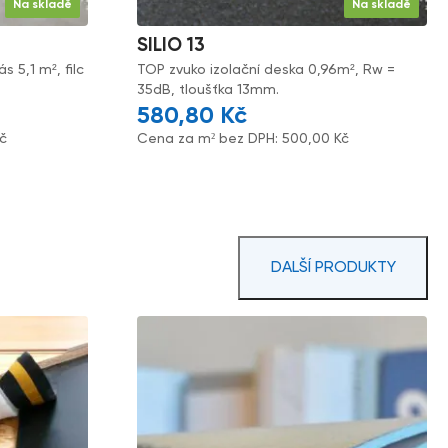
Na skladě
Na skladě
SILIO 13
 5,1 m², filc
TOP zvuko izolační deska 0,96m², Rw =
35dB, tloušťka 13mm.
580,80
Kč
č
Cena za m² bez DPH:
500,00
Kč
DALŠÍ PRODUKTY