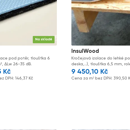
Na skladě
InsulWood
lace pod potěr, tloušťka 6
Kročejová izolace do lehké p
², ΔLw 26-35 dB.
deska,...), tloušťka 6,5 mm, ro
5
Kč
9 450,10
Kč
ez DPH:
146,37
Kč
Cena za m² bez DPH:
390,50