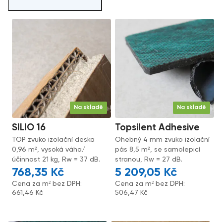
Na skladě
Na skladě
SILIO 16
Topsilent Adhesive
TOP zvuko izolační deska
Ohebný 4 mm zvuko izolační
0,96 m², vysoká váha/
pás 8,5 m², se samolepicí
účinnost 21 kg, Rw = 37 dB.
stranou, Rw = 27 dB.
768,35
Kč
5 209,05
Kč
Cena za m² bez DPH:
Cena za m² bez DPH:
661,46
Kč
506,47
Kč