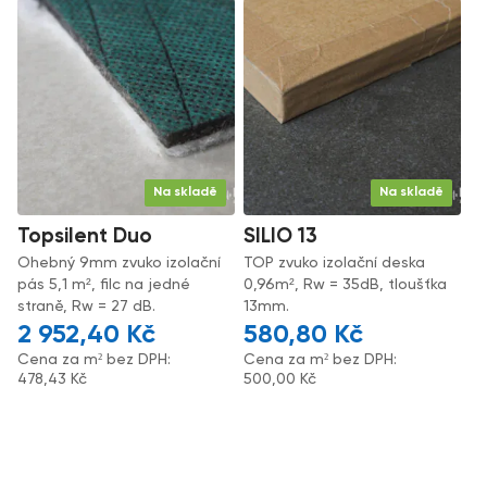
Na skladě
Na skladě
Topsilent Duo
SILIO 13
Ohebný 9mm zvuko izolační
TOP zvuko izolační deska
pás 5,1 m², filc na jedné
0,96m², Rw = 35dB, tloušťka
straně, Rw = 27 dB.
13mm.
2 952,40
Kč
580,80
Kč
Cena za m² bez DPH:
Cena za m² bez DPH:
478,43
Kč
500,00
Kč