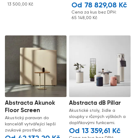
78 829,08
Kč
13 500,00
Kč
Cena za kus bez DPH:
65 148,00
Kč
Abstracta Akunok
Abstracta dB Pillar
Floor Screen
Akustické stoly, židle a
sloupky v různých výškách a
Akustický paravan do
doplňkovými funkcemi.
kanceláří vytvářející lepší
13 359,61
Kč
zvukové prostředí.
Cena za kus bez DPH: