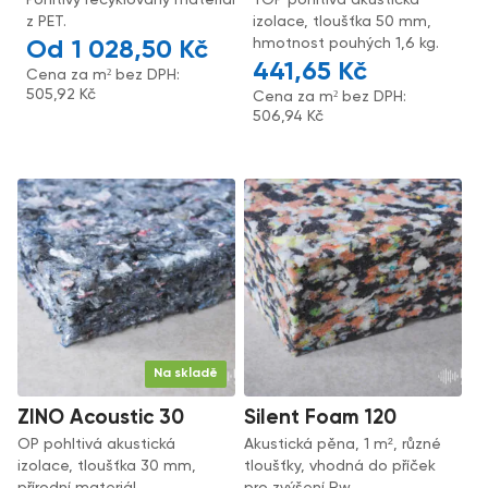
Pohltivý recyklovaný materiál
TOP pohltivá akustická
z PET.
izolace, tloušťka 50 mm,
hmotnost pouhých 1,6 kg.
1 028,50
Kč
441,65
Kč
Cena za m² bez DPH:
505,92
Kč
Cena za m² bez DPH:
506,94
Kč
Na skladě
ZINO Acoustic 30
Silent Foam 120
OP pohltivá akustická
Akustická pěna, 1 m², různé
izolace, tloušťka 30 mm,
tloušťky, vhodná do příček
přírodní materiál.
pro zvýšení Rw.