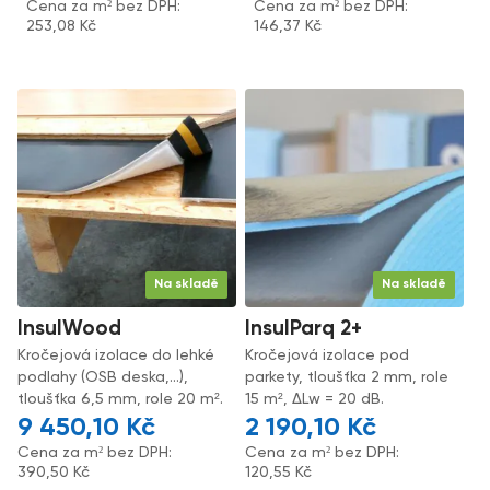
Cena za m² bez DPH:
Cena za m² bez DPH:
253,08
Kč
146,37
Kč
Na skladě
Na skladě
InsulWood
InsulParq 2+
Kročejová izolace do lehké
Kročejová izolace pod
podlahy (OSB deska,...),
parkety, tloušťka 2 mm, role
tloušťka 6,5 mm, role 20 m².
15 m², ΔLw = 20 dB.
9 450,10
Kč
2 190,10
Kč
Cena za m² bez DPH:
Cena za m² bez DPH:
390,50
Kč
120,55
Kč