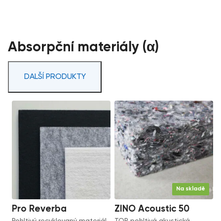
Absorpční materiály (α)
DALŠÍ PRODUKTY
Na skladě
Pro Reverba
ZINO Acoustic 50