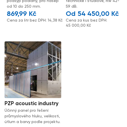
podsyp podlahy, pro násep
technické i studiové, Rw 42-
od 10 do 250 mm.
59 dB.
869,99
Kč
54 450,00
Kč
Cena za litr bez DPH:
14,38
Kč
Cena za kus bez DPH:
45 000,00
Kč
PZP acoustic industry
Účinný panel pro řešení
průmyslového hluku, velikosti,
útlum a barvy podle projektu.