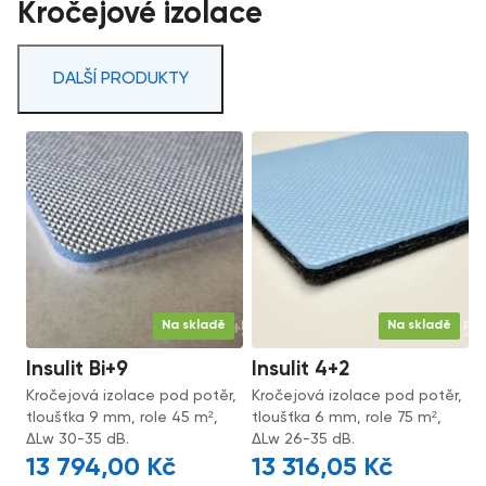
Kročejové izolace
DALŠÍ PRODUKTY
Na skladě
Na skladě
Insulit Bi+9
Insulit 4+2
Kročejová izolace pod potěr,
Kročejová izolace pod potěr,
tloušťka 9 mm, role 45 m²,
tloušťka 6 mm, role 75 m²,
ΔLw 30-35 dB.
ΔLw 26-35 dB.
13 794,00
Kč
13 316,05
Kč