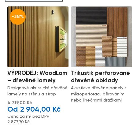
-38%
VÝPRODEJ: WoodLam
Trikustik perforované
– dřevěné lamely
dřevěné obklady
Designové akustické dřevěné
Akustické dřevěné panely s
lamely na stěnu a strop.
mikroperforací, děrováním
nebo lineárními drážkami.
4 719,00
Kč
2 904,00
Kč
Cena za m² bez DPH:
2 877,70
Kč