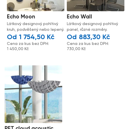
Echo Moon
Echo Wall
Látkový designový pohltivý
Látkový designový pohltivý
kruh, podvěšený nebo lepený.
panel, různé rozměry.
1 754,50
Kč
883,30
Kč
Cena za kus bez DPH:
Cena za kus bez DPH:
1 450,00
Kč
730,00
Kč
PET cloud acoustic