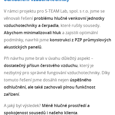
V rámci projektu pro S-TEAM Lab, spol. s r.o. jsme se
věnovali řešení
problému hlučné venkovní jednotky
vzduchotechniky a čerpadla
, které rušily sousedy.
Abychom minimalizovali hluk
a zajistili optimální
podmínky, navrhli jsme
konstrukci z PZP průmyslových
akustických panelů
.
Při návrhu jsme brali v úvahu důležitý aspekt –
dostatečný přísun čerstvého vzduchu
, který je
nezbytný pro správné fungování vzduchotechniky. Díky
tomuto řešení jsme dosáhli nejen
úspěšného
odhlučnění, ale také zachovali plnou funkčnost
zařízení
.
A jaký byl výsledek?
Méně hlučné prostředí a
spokojenost sousedů i našeho klienta
.