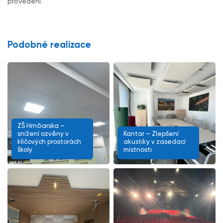
provedení.
Podobné realizace
ZŠ Hrnčiarska –
snížení ozvěny v
Kantar – Zlepšení
klíčových prostorách
akustiky v zasedací
školy
místnosti