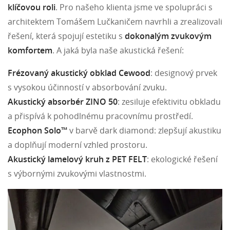
klíčovou roli
. Pro našeho klienta jsme ve spolupráci s
architektem Tomášem Lučkaničem navrhli a zrealizovali
řešení, která spojují estetiku s
dokonalým zvukovým
komfortem
. A jaká byla naše akustická řešení:
Frézovaný akustický obklad Cewood
: designový prvek
s vysokou účinností v absorbování zvuku.
Akustický absorbér ZINO 50
: zesiluje efektivitu obkladu
a přispívá k pohodlnému pracovnímu prostředí.
Ecophon Solo™
v barvě dark diamond: zlepšují akustiku
a doplňují moderní vzhled prostoru.
Akustický lamelový kruh z PET FELT
: ekologické řešení
s výbornými zvukovými vlastnostmi.