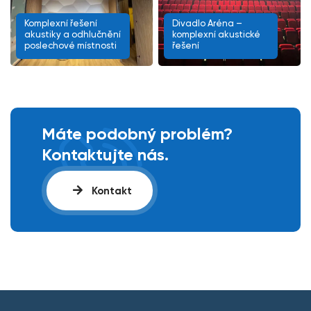
Komplexní řešení
Divadlo Aréna –
akustiky a odhlučnění
komplexní akustické
poslechové místnosti
řešení
Máte podobný problém?
Kontaktujte nás.
Kontakt