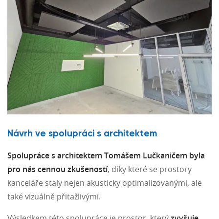
Návrh ve spolupráci s architektem
Spolupráce s architektem Tomášem Lučkaničem byla
pro nás cennou zkušeností
, díky které se prostory
kanceláře staly nejen akusticky optimalizovanými, ale
také vizuálně přitažlivými.
Výsledkem této spolupráce je prostor, který
zvyšuje