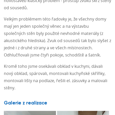
novostaveb klasický problém - prostup zvuků skrz stěny
od sousedů.
Velkým problémem této řadovky je, že všechny domy
mají jen jeden společný věnec a na výstavbu
společných stěn byly použité nevhodné materiály (z
akustického hlediska). Zvuk od sousedů tak bylo slyšet z
jedné i z druhé strany a ve všech místnostech.
Odhlučňovali jsme čtyři pokoje, schodiště a šatník.
Kromě toho jsme osekávali obklad v kuchyni, dávali
nový obklad, spárovali, montovali kuchyňské skříňky,
montovali lišty na podlaze, řešili el. zásuvky a malovali
stěny.
Galerie z realizace