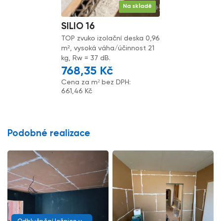
Na skladě
SILIO 16
TOP zvuko izolační deska 0,96
m², vysoká váha/účinnost 21
kg, Rw = 37 dB.
768,35
Kč
Cena za m² bez DPH:
661,46
Kč
Podobné realizace