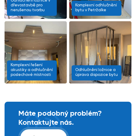
Odhlučnění ložnice v
dřevostavbě pro
Komplexní odhlučnění
nerušenou tvorbu
bytu v Petržalke
Komplexní řešení
akustiky a odhlučnění
Odhlučnění ložnice a
poslechové místnosti
úprava dispozice bytu
Máte podobný problém?
Kontaktujte nás.