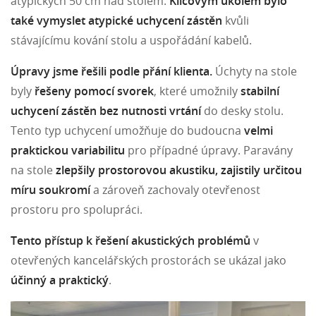
atypických 50 cm nad stolem.
Klíčovým úkolem bylo
také vymyslet atypické uchycení zástěn
kvůli
stávajícímu kování stolu a uspořádání kabelů.
Úpravy jsme řešili podle přání klienta.
Úchyty na stole
byly
řešeny pomocí svorek
, které umožnily
stabilní
uchycení zástěn bez nutnosti vrtání
do desky stolu.
Tento typ uchycení umožňuje do budoucna
velmi
praktickou variabilitu
pro případné úpravy. Paravány
na stole
zlepšily prostorovou akustiku, zajistily určitou
míru soukromí
a zároveň zachovaly otevřenost
prostoru pro spolupráci.
Tento přístup k řešení akustických problémů
v
otevřených kancelářských prostorách se ukázal jako
účinný a praktický
.