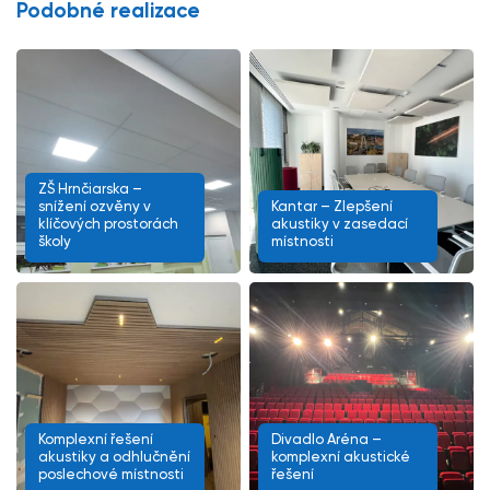
Podobné realizace
ZŠ Hrnčiarska –
snížení ozvěny v
Kantar – Zlepšení
klíčových prostorách
akustiky v zasedací
školy
místnosti
Komplexní řešení
Divadlo Aréna –
akustiky a odhlučnění
komplexní akustické
poslechové místnosti
řešení