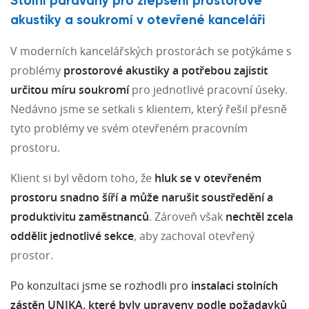
Stolní paravány pro zlepšení prostorové
akustiky a soukromí v otevřené kanceláři
V moderních kancelářských prostorách se potýkáme s
problémy
prostorové akustiky a potřebou zajistit
určitou míru soukromí
pro jednotlivé pracovní úseky.
Nedávno jsme se setkali s klientem, který řešil přesně
tyto problémy ve svém otevřeném pracovním
prostoru.
Klient si byl vědom toho, že
hluk se v otevřeném
prostoru snadno šíří a může narušit soustředění a
produktivitu zaměstnanců
. Zároveň však
nechtěl zcela
oddělit jednotlivé sekce
, aby zachoval otevřený
prostor.
Po konzultaci jsme se rozhodli pro
instalaci stolních
zástěn UNIKA, které byly upraveny podle požadavků