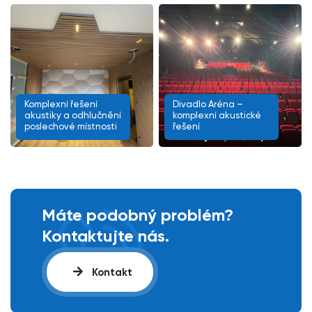
Komplexní řešení
Divadlo Aréna –
akustiky a odhlučnění
komplexní akustické
poslechové místnosti
řešení
Máte podobný problém?
Kontaktujte nás.
Kontakt