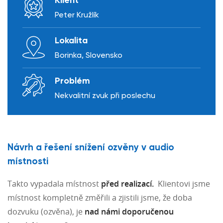
Klient
Peter Kružlík
Lokalita
Borinka, Slovensko
Problém
Nekvalitní zvuk při poslechu
Návrh a řešení snížení ozvěny v audio
místnosti
Takto vypadala místnost
před realizací.
Klientovi jsme
místnost kompletně změřili a zjistili jsme, že doba
dozvuku (ozvěna), je
nad námi doporučenou