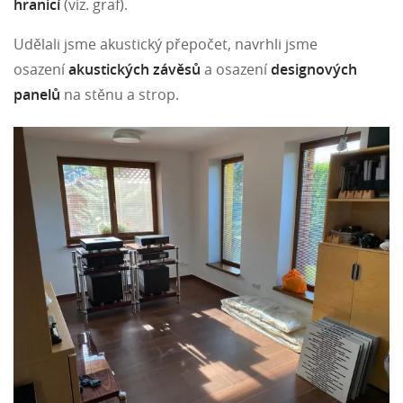
hranicí
(viz. graf).
Udělali jsme akustický přepočet, navrhli jsme
osazení
akustických závěsů
a
osazení
designových
panelů
na stěnu a strop.