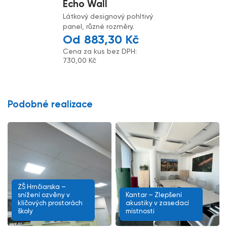
Echo Wall
Látkový designový pohltivý
panel, různé rozměry.
883,30
Kč
Cena za kus bez DPH:
730,00
Kč
Podobné realizace
ZŠ Hrnčiarska –
snížení ozvěny v
Kantar – Zlepšení
klíčových prostorách
akustiky v zasedací
školy
místnosti