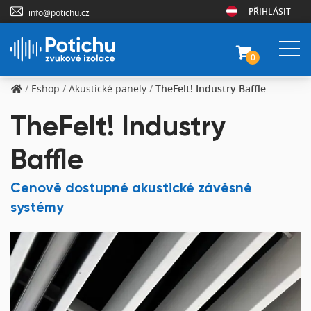
PŘIHLÁSIT
info@potichu.cz
0
/
Eshop
/
Akustické panely
/
TheFelt! Industry Baffle
TheFelt! Industry
Baffle
Cenově dostupné akustické závěsné
systémy