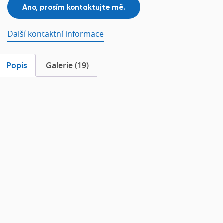
Další kontaktní informace
Popis
Galerie (19)
Popis
Akustický závěsný systém TheFelt! Industry Baffle
představuje praktické řešení pro interiéry, kde je třeba
snížit nadměrný hluk a zároveň dbát na bezpečnost
.
Vyznačuje se nízkou hmotností a vysokou tvarovou
stabilitou, díky čemuž si dlouhodobě zachovává své
vlastnosti.
Účinně pohlcuje zvuk a eliminuje ozvěnu
,
což přispívá k lepšímu akustickému komfortu.