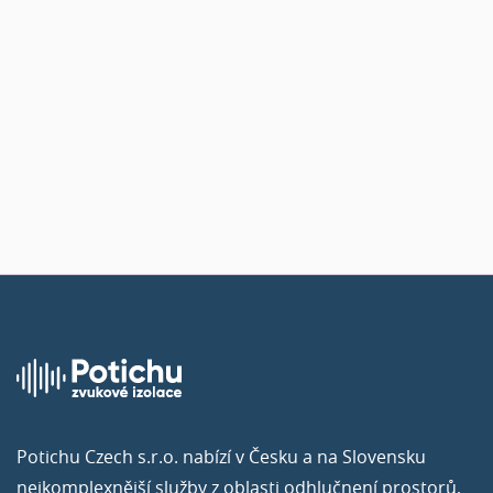
a
pomůžeme vám s výběrem správného produktu
pro
vás.
Kontaktujte nás
Potichu Czech s.r.o. nabízí v Česku a na Slovensku
nejkomplexnější služby z oblasti odhlučnení prostorů,