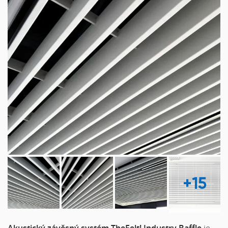
+15
Akustický závěsný systém TheFelt! Industry Baffle
je