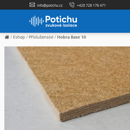
info@potichu.cz
+420 728 176 471
/
Eshop
/
Příslušenství
/
Hobra Base 10