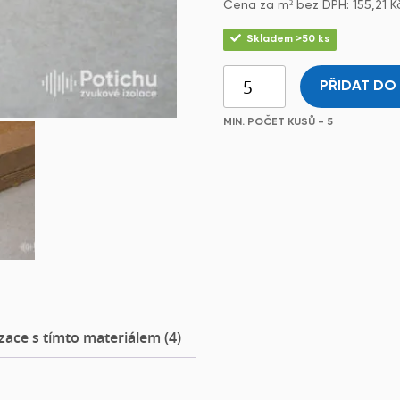
Cena za m² bez DPH:
155,21
K
Skladem >50 ks
PŘIDAT DO
MIN. POČET KUSŮ - 5
zace s tímto materiálem (4)