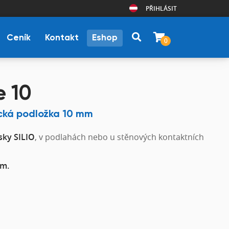
PŘIHLÁSIT
Ceník
Kontakt
Eshop
0
e 10
ická podložka 10 mm
sky SILIO
, v podlahách nebo u stěnových kontaktních
mm.