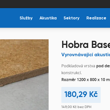
Služby
Akustika
Sektory
Realizace
Hobra Bas
Vyrovnávající akust
Podkladová vrstva
pod de
konstrukcí.
Rozměr 1200 x 800 x 10 
180,29
Kč
149,00
Kč
bez DPH