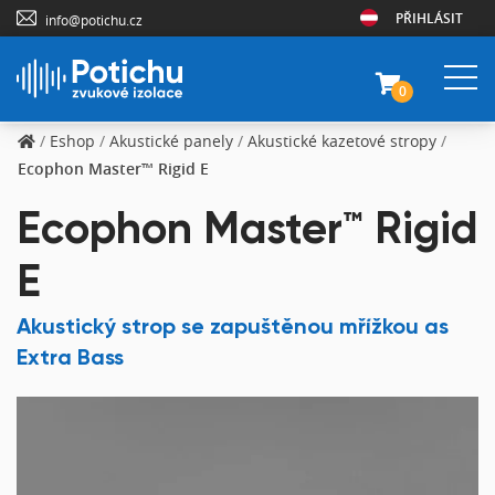
PŘIHLÁSIT
info@potichu.cz
0
/
Eshop
/
Akustické panely
/
Akustické kazetové stropy
/
Ecophon Master™ Rigid E
Ecophon Master™ Rigid
E
Akustický strop se zapuštěnou mřížkou as
Extra Bass