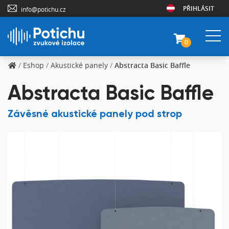
PŘIHLÁSIT
info@potichu.cz
0
/
Eshop
/
Akustické panely
/
Abstracta Basic Baffle
Abstracta Basic Baffle
Závěsné akustické panely pod strop