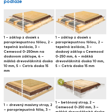
podlaze
1 – záklop z dosiek s
1 – záklop z dosiek s
paropriespustnou fóliou, 2 –
paropriepustnou fóliou, 2 –
tepelná izolácia, 3 –
tepelná izolácia, 3 –
Cemwood 0-250mm na
doskový záklop s Cewmood
doskovom záklope, 4 –
0-250 mm, 4 – mäkká
mäkká drevovláknitá doska
drevovláknitá doska 10 mm,
10 mm, 5 – Cetris doska 15
5 – Cetris doska 15 mm
mm
1 – betónový strop, 2 –
1 – drevený masívny strop, 2
Cemwood 0-250 mm, 3 –
– paropriepustná fólia, 3 –