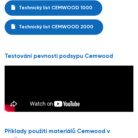
Technický list CEMWOOD 1000
Technický list CEMWOOD 2000
Testování pevnosti podsypu Cemwood
Příklady použití materiálů Cemwood v