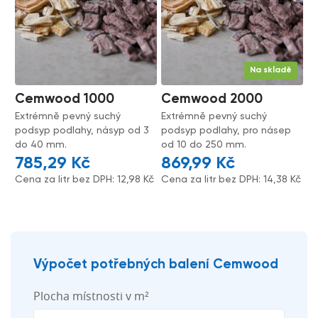
Na skladě
Cemwood 1000
Cemwood 2000
Extrémně pevný suchý
Extrémně pevný suchý
podsyp podlahy, násyp od 3
podsyp podlahy, pro násep
do 40 mm.
od 10 do 250 mm.
785,29
Kč
869,99
Kč
Cena za litr bez DPH:
12,98
Kč
Cena za litr bez DPH:
14,38
Kč
Výpočet potřebných balení Cemwood
Plocha místnosti v m²