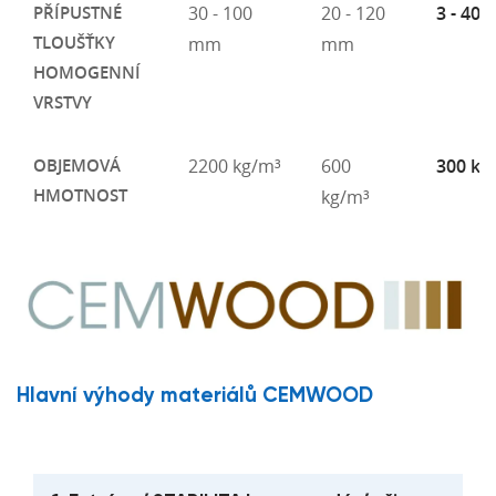
PŘÍPUSTNÉ
30 - 100
20 - 120
3 - 40
TLOUŠŤKY
mm
mm
HOMOGENNÍ
VRSTVY
OBJEMOVÁ
2200 kg/m³
600
300 kg
HMOTNOST
kg/m³
Hlavní výhody materiálů CEMWOOD