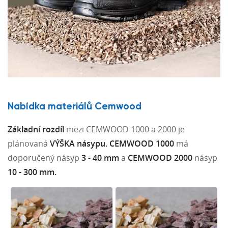
Nabídka materiálů Cemwood
Základní rozdíl
mezi CEMWOOD 1000 a 2000 je
plánovaná
VÝŠKA násypu.
CEMWOOD 1000
má
doporučený násyp
3 - 40 mm
a
CEMWOOD 2000
násyp
10 - 300 mm.