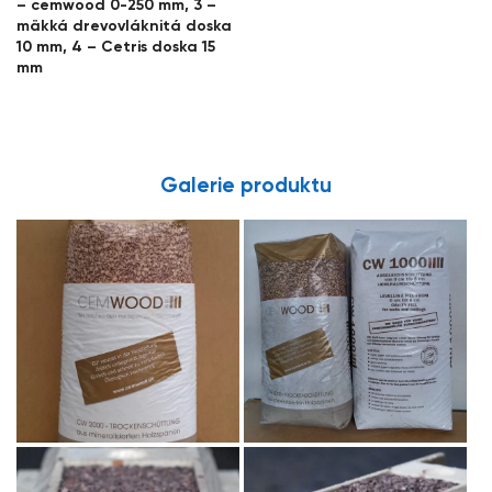
– cemwood 0-250 mm, 3 –
mäkká drevovláknitá doska
10 mm, 4 – Cetris doska 15
mm
Galerie produktu